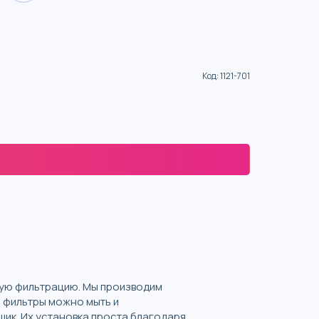
Код
:
1121-701
ную фильтрацию. Мы производим
и фильтры можно мыть и
щик. Их установка проста благодаря