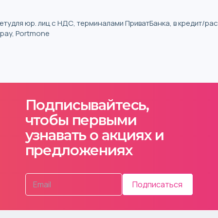
тудля юр. лиц с НДС, терминалами ПриватБанка, в кредит/р
iqpay, Portmone
Подписывайтесь,
чтобы первыми
узнавать о акциях и
предложениях
Подписаться