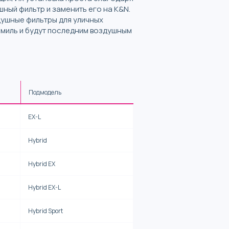
шный фильтр и заменить его на K&N.
душные фильтры для уличных
 миль и будут последним воздушным
Подмодель
EX-L
Hybrid
Hybrid EX
Hybrid EX-L
Hybrid Sport