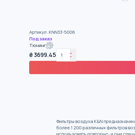
Артикул
:
KNN33-5006
Под заказ
Тюнинг
₴
3699.45
Фильтры воздуха K&N предназначен
более 1 200 различных фильтров во
использовать повторно, и они спец