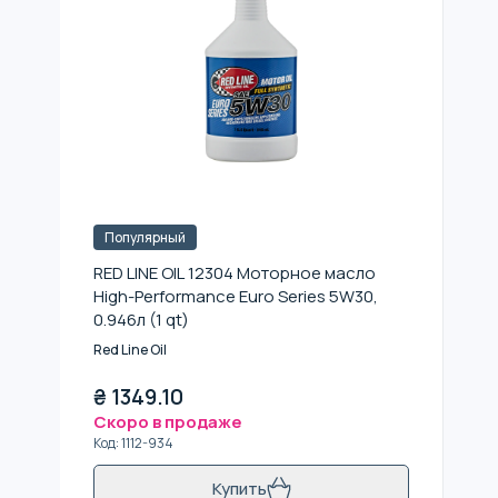
Популярный
RED LINE OIL 12304 Моторное масло
High-Performance Euro Series 5W30,
0.946л (1 qt)
Red Line Oil
₴
1349.10
Скоро в продаже
Код
:
1112-934
Купить