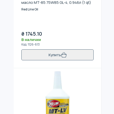
масло MT-85 75W85 GL-4, 0.946л (1 qt)
Red Line Oil
₴
1745.10
В наличии
Код
:
1126-613
Купить