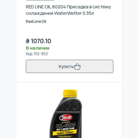
RED LINE OIL 80204 Присадка в систему
охлаждения WaterWetter 0.35л
Red Line Oil
₴
1070.10
В наличии
Код
:
1112-953
Купить