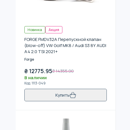
Новинка
Акция
FORGE FMDV32A Перепускной клапан
(blow-off) VW Golf MK8 / Audi S3 8Y AUDI
A4 2.0 TSI 2021+
Forge
₴
12775.95
₴
14355.00
В наличии
Код
:
1113-049
Купить