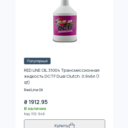
Популярный
RED LINE OIL 31004 Трансмиссионная
жидкость DCTF Dual Clutch, 0.946л (1
qt)
Red Line Oil
₴
1912.95
В наличии
Код
:
1112-948
Купить