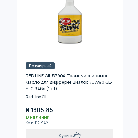
Популярный
RED LINE OIL 57904 Трансмиссионное
масло для дифференциалов 75W90 GL-
5, 0.946л (1 qt)
Red Line Oil
₴
1805.85
В наличии
Код
:
1112-942
Купить