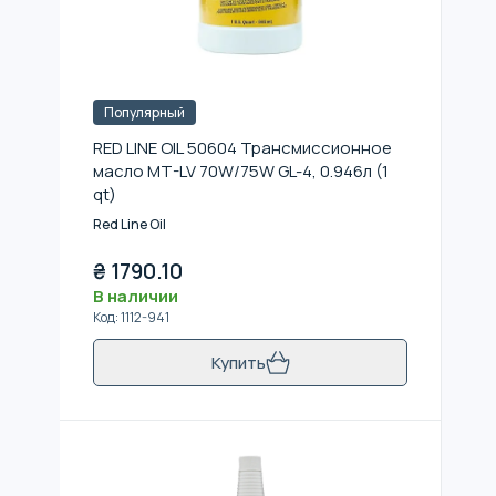
Популярный
RED LINE OIL 50604 Трансмиссионное
масло MT-LV 70W/75W GL-4, 0.946л (1
qt)
Red Line Oil
₴
1790.10
В наличии
Код
:
1112-941
Купить