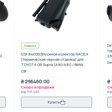
Di
Новинка
ту
CSF 8400B Впускной колектор RACE X
0)
23
(термическая черная отделка) для
Di
TOYOTA GR Supra (A90/A91) / BMW
M340iX (G20/G21)
CSF
₴
296460.00
₴
Скоро в продаже
Ск
Код
:
1131-493
Ко
Купить