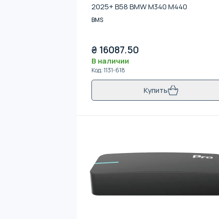
2025+ B58 BMW M340 M440
BMS
₴
16087.50
В наличии
Код
:
1131-618
Купить