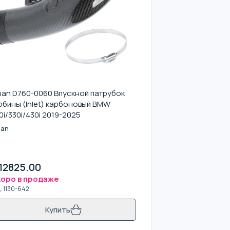
nan D760-0060 Впускной патрубок
рбины (Inlet) карбоновый BMW
0i/330i/430i 2019-2025
nan
12825.00
оро в продаже
д
:
1130-642
Купить