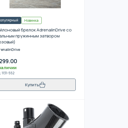
опулярный
Новинка
йлоновый брелок AdrenalinDrive со
альным пружинным затвором
озовый)
renalinDrive
299.00
наличии
д
:
1131-552
Купить