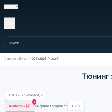
SHOP
Главная
BMW 4
G26 (2023-Present)
Тюнинг 
G26 (2023-Present)
1
Фильтры
Выбрано товаров
38
A-Z