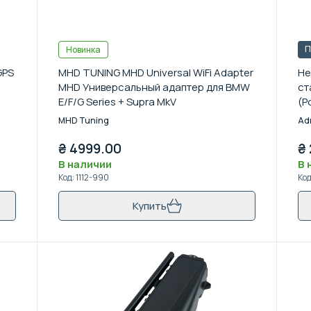
П
Новинка
GPS
MHD TUNING MHD Universal WiFi Adapter
Не
MHD Универсальный адаптер для BMW
ст
E/F/G Series + Supra MkV
(Р
MHD Tuning
Ad
₴
4999.00
₴
В наличии
В 
Код
:
1112-990
Ко
Купить