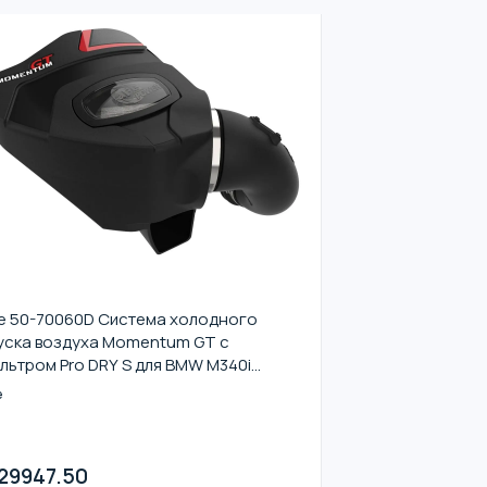
e 50-70060D Система холодного
уска воздуха Momentum GT с
льтром Pro DRY S для BMW M340i
20) 20-24 L6-3.0L (t) B58
e
29947.50