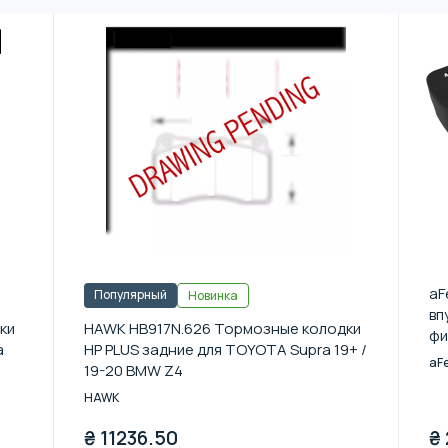
aF
Популярный
Новинка
вп
ки
HAWK HB917N.626 Тормозные колодки
фи
a
HP PLUS задние для TOYOTA Supra 19+ /
(G
aF
19-20 BMW Z4
HAWK
₴
11236.50
₴