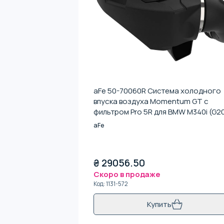
aFe 50-70060R Система холодного
впуска воздуха Momentum GT с
фильтром Pro 5R для BMW M340i (G2
20-24 L6-3.0L (t) B58
aFe
₴
29056.50
Скоро в продаже
Код
:
1131-572
Купить