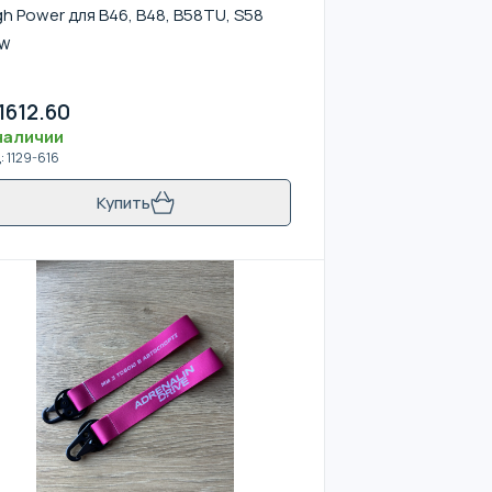
gh Power для B46, B48, B58TU, S58
W
1612.60
наличии
д
:
1129-616
Купить