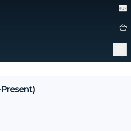
RU
Present)