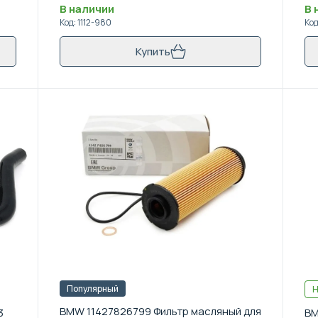
В наличии
В 
Код
:
1112-980
Ко
Купить
Популярный
Н
BMW 11427826799 Фильтр масляный для
3
BM