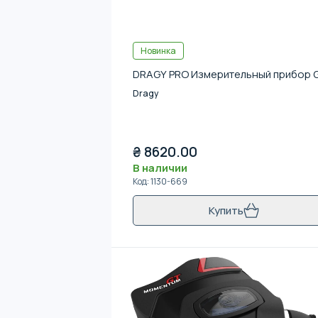
Новинка
DRAGY PRO Измерительный прибор 
Dragy
₴
8620.00
В наличии
Код
:
1130-669
Купить