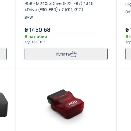
B58 - M240i xDrive (F22, F87) / 340i
Hi
xDrive (F30, F80) / 7 (G11, G12)
BM
BMW
₴
1450.68
₴
В наличии
В 
Код
:
1129-615
Ко
Купить