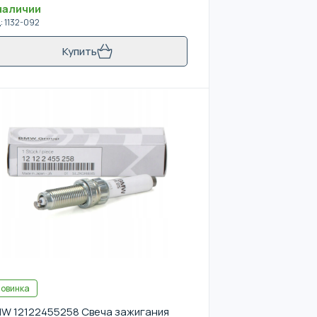
наличии
д
:
1132-092
Купить
овинка
W 12122455258 Свеча зажигания