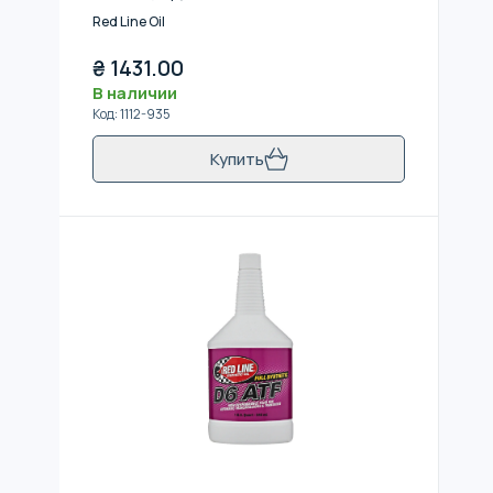
Red Line Oil
₴
1431.00
В наличии
Код
:
1112-935
Купить