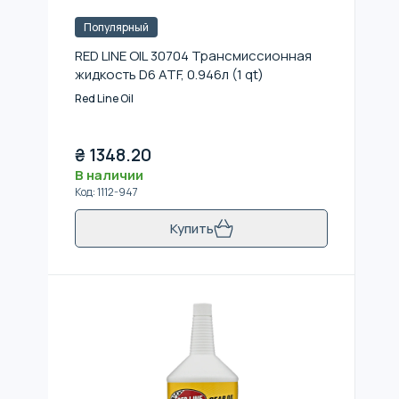
Популярный
RED LINE OIL 30704 Трансмиссионная
жидкость D6 ATF, 0.946л (1 qt)
Red Line Oil
₴
1348.20
В наличии
Код
:
1112-947
Купить