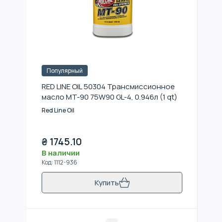
Популярный
RED LINE OIL 50304 Трансмиссионное
масло MT-90 75W90 GL-4, 0.946л (1 qt)
Red Line Oil
₴
1745.10
В наличии
Код
:
1112-936
Купить