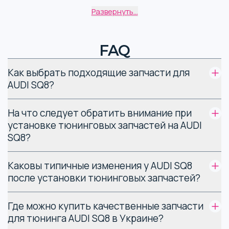
Виды запчастей для
Развернуть...
тюнинга AUDI SQ8
FAQ
Вот таблица с аксессуарами и деталями для тюнинга AUDI
SQ8, которые устанавливаются чаще всего.
Как выбрать подходящие запчасти для
AUDI SQ8?
Кастомная деталь
Улучшаемый параметр
На что следует обратить внимание при
Делает двигатель более мощным,
ЭБУ
установке тюнинговых запчастей на AUDI
уменьшает расход ГСМ
SQ8?
Стойки,
Улучшают управляемость на дороге,
стабилизаторы,
делают мягче езду на бездорожье
пружины подвески
Каковы типичные изменения у AUDI SQ8
после установки тюнинговых запчастей?
Стойки коробки
Помогают КПП переносить более
передач
интенсивные нагрузки
Где можно купить качественные запчасти
для тюнинга AUDI SQ8 в Украине?
Тормозные диски
Улучшают работу тормозов