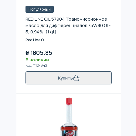
Популярный
RED LINE OIL 57904 Трансмиссионное
масло для дифференциалов 75W90 GL-
5, 0.946л (1 qt)
Red Line Oil
₴
1805.85
В наличии
Код
:
1112-942
Купить