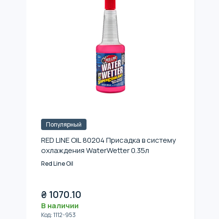
Популярный
RED LINE OIL 80204 Присадка в систему
охлаждения WaterWetter 0.35л
Red Line Oil
₴
1070.10
В наличии
Код
:
1112-953