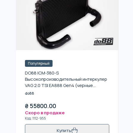
Популярный
DO88 ICM-380-S
Высокопроизводительный интеркулер
VAG 2.0 TSI EA888 Gen4 (черные
патрубки)
do88
₴
55800.00
Скоро в продаже
Код
:
1112-955
Купить