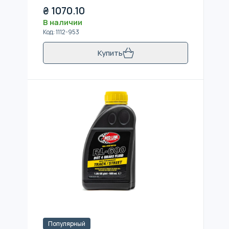
₴
1070.10
В наличии
Код
:
1112-953
Купить
Популярный