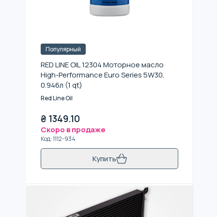
Популярный
RED LINE OIL 12304 Моторное масло
High-Performance Euro Series 5W30,
0.946л (1 qt)
Red Line Oil
₴
1349.10
Скоро в продаже
Код
:
1112-934
Купить