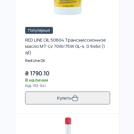
Популярный
RED LINE OIL 50604 Трансмиссионное
масло MT-LV 70W/75W GL-4, 0.946л (1
qt)
Red Line Oil
₴
1790.10
В наличии
Код
:
1112-941
Купить