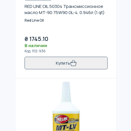
RED LINE OIL 50304 Трансмиссионное
масло MT-90 75W90 GL-4, 0.946л (1 qt)
Red Line Oil
₴
1745.10
В наличии
Код
:
1112-936
Купить