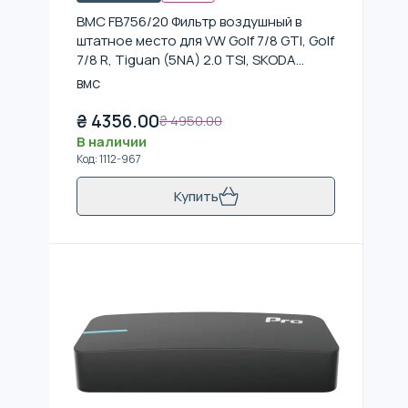
BMC FB756/20 Фильтр воздушный в
штатное место для VW Golf 7/8 GTI, Golf
7/8 R, Tiguan (5NA) 2.0 TSI, SKODA
Octavia RS220
BMC
₴
4356.00
₴
4950.00
В наличии
Код
:
1112-967
Купить