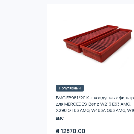
Популярный
BMC FB981/20 К-т воздушных фильт
для MERCEDES-Benz W213 E63 AMG,
X290 GT63 AMG, W463A G63 AMG, W1
GLE63 AMG, W222 S63 AMG
BMC
₴
12870.00