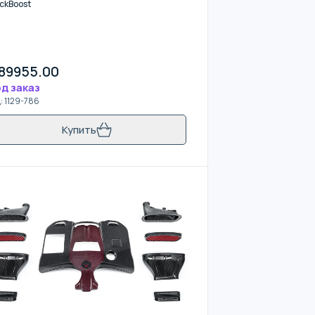
ckBoost
89955.00
д заказ
д
:
1129-786
Купить