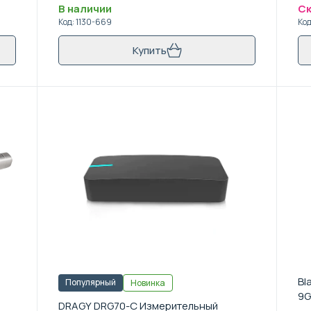
В наличии
Ск
Код
:
1130-669
Ко
Купить
Bl
Популярный
Новинка
9G
DRAGY DRG70-C Измерительный