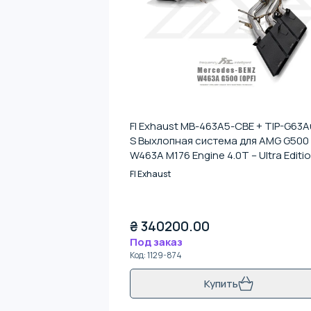
FI Exhaust MB-463A5-CBE + TIP-G63A
S Выхлопная система для AMG G500
W463A M176 Engine 4.0T – Ultra Editi
2018+ (Triple Square Silver Tips)
FI Exhaust
₴
340200.00
Под заказ
Код
:
1129-874
Купить