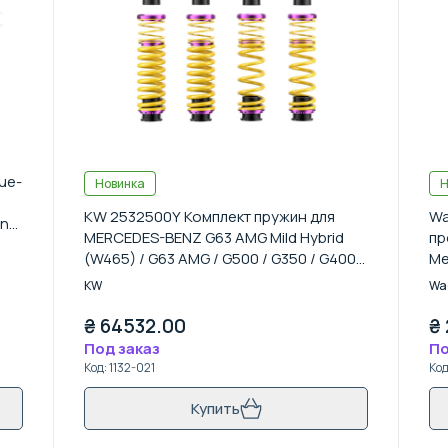
ue-
Новинка
Н
KW 2532500Y Комплект пружин для
Wa
on
MERCEDES-BENZ G63 AMG Mild Hybrid
пр
(W465) / G63 AMG / G500 / G350 / G400d
Me
/ G350d (W463 / W463A)
20
KW
Wa
₴
64532.00
₴
Под заказ
По
Код
:
1132-021
Ко
Купить