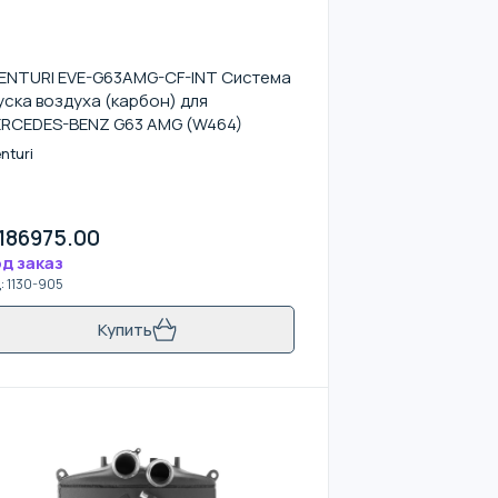
ENTURI EVE-G63AMG-CF-INT Система
уска воздуха (карбон) для
RCEDES-BENZ G63 AMG (W464)
nturi
186975.00
д заказ
д
:
1130-905
Купить