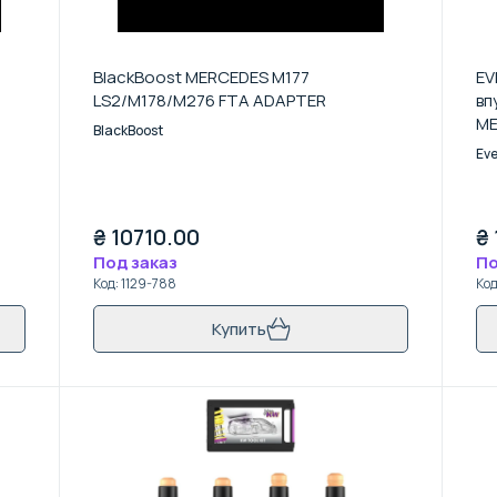
BlackBoost MERCEDES M177
EV
LS2/M178/M276 FTA ADAPTER
вп
ME
BlackBoost
Eve
₴
10710.00
₴
Под заказ
По
Код
:
1129-788
Ко
Купить