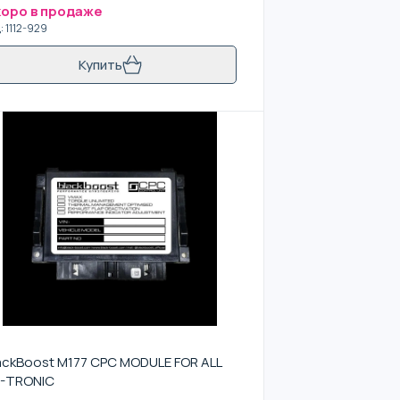
оро в продаже
д
:
1112-929
Купить
ackBoost M177 CPC MODULE FOR ALL
-TRONIC