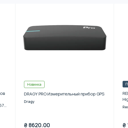
П
Новинка
ров
RE
DRAGY PRO Измерительный прибор GPS
Hi
Dragy
67
Red
₴
8620.00
₴