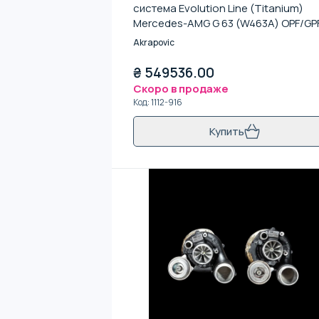
система Evolution Line (Titanium)
Mercedes-AMG G 63 (W463A) OPF/GPF
насадками)
Akrapovic
₴
549536.00
Скоро в продаже
Код
:
1112-916
Купить