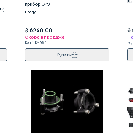
Bla
прибор GPS
 (с
Dragy
₴
6240.00
₴
Скоро в продаже
По
Код
:
1112-984
Ко
Купить