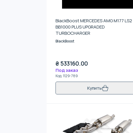
BlackBoost MERCEDES AMG M177 LS2
BB1000 PLUS UPGRADED
TURBOCHARGER
BlackBoost
₴
533160.00
Под заказ
Код
:
1129-789
Купить