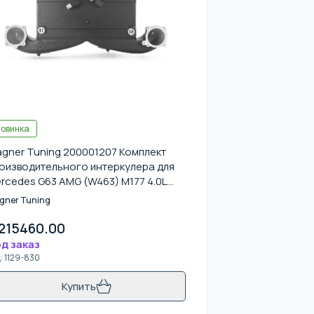
овинка
gner Tuning 200001207 Комплект
оизводительного интеркулера для
rcedes G63 AMG (W463) M177 4.0L
18г.+
gner Tuning
215460.00
д заказ
д
:
1129-830
Купить