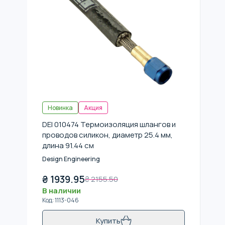
Новинка
Акция
DEI 010474 Термоизоляция шлангов и
проводов силикон, диаметр 25.4 мм,
длина 91.44 см
Design Engineering
₴
1939.95
₴
2155.50
В наличии
Код
:
1113-046
Купить