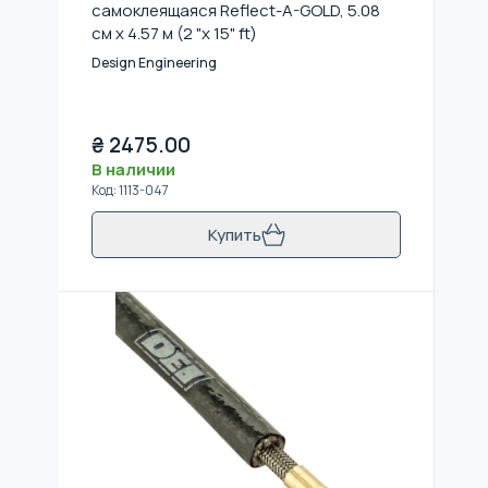
самоклеящаяся Reflect-A-GOLD, 5.08
см x 4.57 м (2 "x 15" ft)
Design Engineering
₴
2475.00
В наличии
Код
:
1113-047
Купить