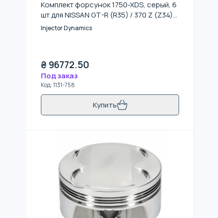
Комплект форсунок 1750-XDS, серый, 6
шт для NISSAN GT-R (R35) / 370 Z (Z34)
2008-2020
Injector Dynamics
₴
96772.50
Под заказ
Код
:
1131-758
Купить