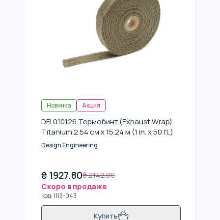
Новинка
Акция
DEI 010126 Термобинт (Exhaust Wrap)
Titanium 2.54 см x 15.24 м (1 in. x 50 ft.)
Design Engineering
₴
1927.80
₴
2142.00
Скоро в продаже
Код
:
1113-043
Купить