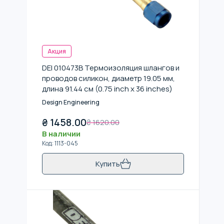
Акция
DEI 010473B Термоизоляция шлангов и
проводов силикон, диаметр 19.05 мм,
длина 91.44 см (0.75 inch x 36 inches)
Design Engineering
₴
1458.00
₴
1620.00
В наличии
Код
:
1113-045
Купить