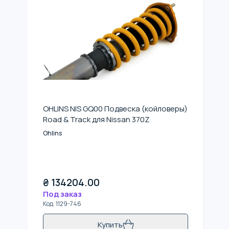
OHLINS NIS GQ00 Подвеска (койловеры)
Road & Track для Nissan 370Z
Ohlins
₴
134204.00
Под заказ
Код
:
1129-746
Купить