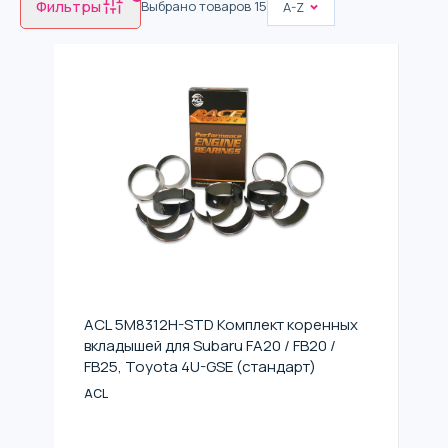
Фильтры
Выбрано товаров
15
A-Z
ACL 5M8312H-STD Комплект коренных
вкладышей для Subaru FA20 / FB20 /
FB25, Toyota 4U-GSE (стандарт)
ACL