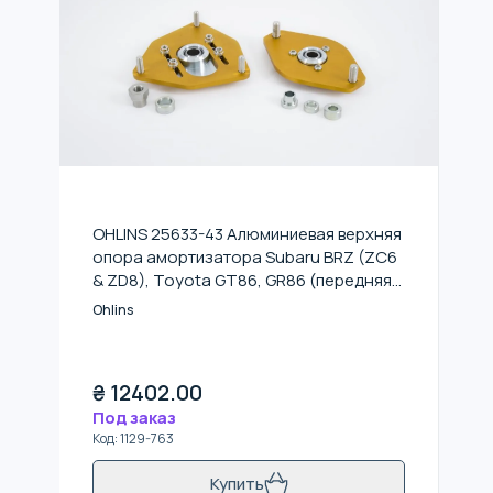
OHLINS 25633-43 Алюминиевая верхняя
опора амортизатора Subaru BRZ (ZC6
& ZD8), Toyota GT86, GR86 (передняя-
левая)
Ohlins
₴
12402.00
Под заказ
Код
:
1129-763
Купить