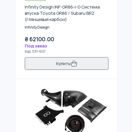
Infinity Design INF-GR86-I-G Система
впуска Toyota GR86 / Subaru BRZ
(глянцевый карбон)
Infinity Design
₴
62100.00
Под заказ
Код
:
1131-607
Купить