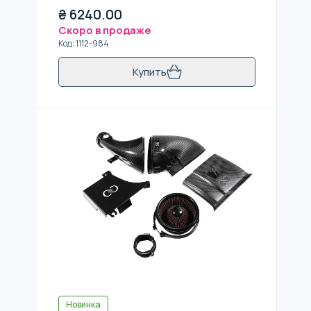
₴
6240.00
Скоро в продаже
Код
:
1112-984
Купить
Новинка