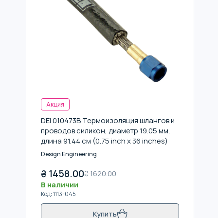
Акция
DEI 010473B Термоизоляция шлангов и
проводов силикон, диаметр 19.05 мм,
длина 91.44 см (0.75 inch x 36 inches)
Design Engineering
₴
1458.00
₴
1620.00
В наличии
Код
:
1113-045
Купить