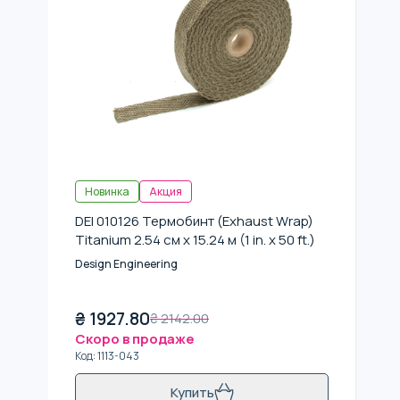
Новинка
Акция
DEI 010126 Термобинт (Exhaust Wrap)
Titanium 2.54 см x 15.24 м (1 in. x 50 ft.)
Design Engineering
₴
1927.80
₴
2142.00
Скоро в продаже
Код
:
1113-043
Купить