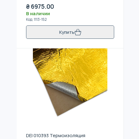
₴
6975.00
В наличии
Код
:
1113-152
Купить
DEI 010393 Термоизоляция