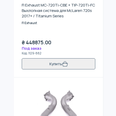
FI Exhaust MC-720Ti-CBE + TIP-720Ti-FC
Выхлопная система для McLaren 720s
2017+ / Titanium Series
FI Exhaust
₴
448875.00
Под заказ
Код
:
1129-882
Купить