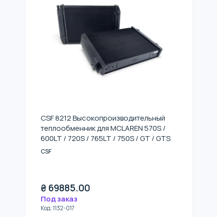
CSF 8212 Высокопроизводительный
теплообменник для MCLAREN 570S /
600LT / 720S / 765LT / 750S / GT / GTS
CSF
₴
69885.00
Под заказ
Код
:
1132-017