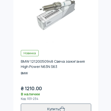
Новинка
BMW 12120050948 Свеча зажигания
High Power N63N S63
BMW
₴
1210.00
В наличии
Код
:
1131-234
Купить