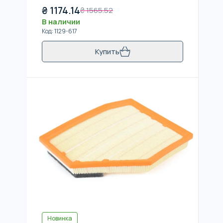
₴
1174.14
₴
1565.52
В наличии
Код
:
1129-617
Купить
Новинка