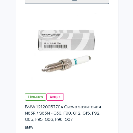
Новинка
Акция
BMW 12120057704 Свеча зажигания
N63R / S63N - G30, F90, G12, G15, F92,
G05, F95, G06, F96, G07
BMW