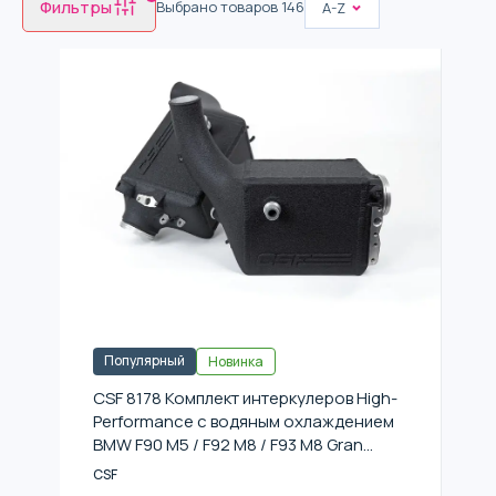
Фильтры
Выбрано товаров
146
A-Z
Популярный
Новинка
CSF 8178 Комплект интеркулеров High-
Performance с водяным охлаждением
BMW F90 M5 / F92 M8 / F93 M8 Gran
Coupe
CSF