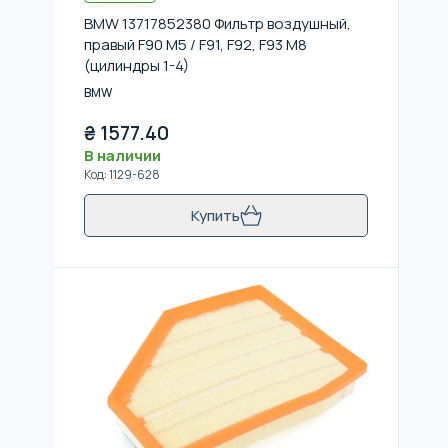
BMW 13717852380 Фильтр воздушный,
правый F90 M5 / F91, F92, F93 M8
(цилиндры 1-4)
BMW
₴
1577.40
В наличии
Код
:
1129-628
Купить