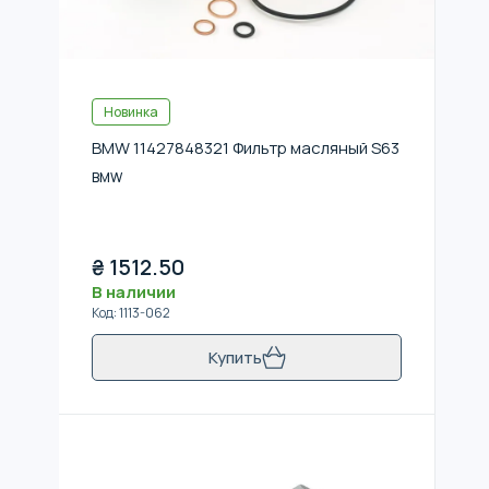
Новинка
BMW 11427848321 Фильтр масляный S63
BMW
₴
1512.50
В наличии
Код
:
1113-062
Купить