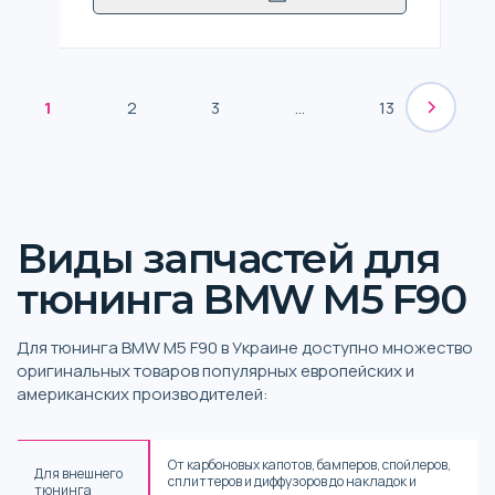
1
2
3
...
13
Виды запчастей для
тюнинга BMW M5 F90
Для тюнинга BMW M5 F90 в Украине доступно множество
оригинальных товаров популярных европейских и
американских производителей:
От карбоновых капотов, бамперов, спойлеров,
Для внешнего
сплиттеров и диффузоров до накладок и
тюнинга