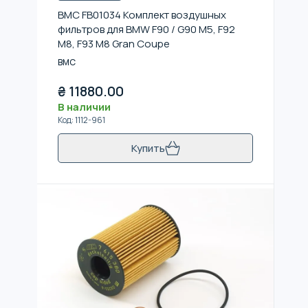
BMC FB01034 Комплект воздушных
фильтров для BMW F90 / G90 M5, F92
M8, F93 M8 Gran Coupe
BMC
₴
11880.00
В наличии
Код
:
1112-961
Купить