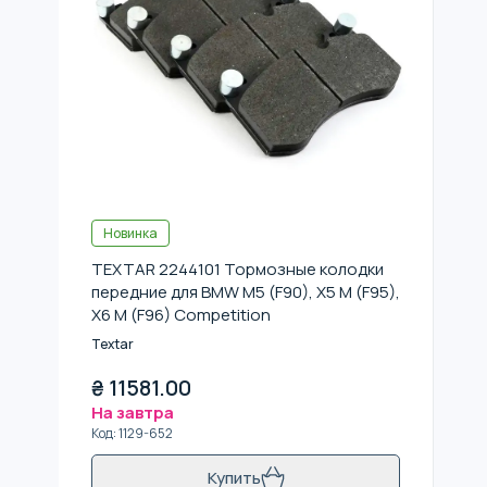
Новинка
TEXTAR 2244101 Тормозные колодки
передние для BMW M5 (F90), X5 M (F95),
X6 M (F96) Competition
Textar
₴
11581.00
На завтра
Код
:
1129-652
Купить