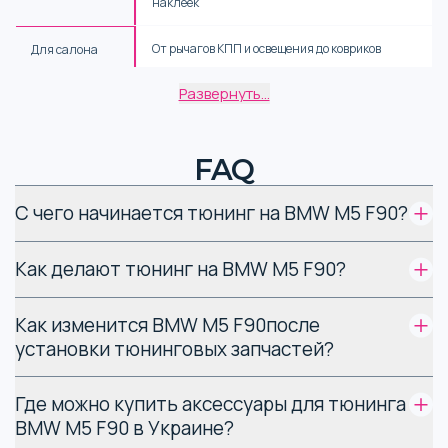
наклеек
От рычагов КПП и освещения до ковриков
Для салона
Развернуть...
Диски, комплекты подвески, амортизаторы и
Ходовая часть
пружины
От глушителей до выпускных систем
Выхлоп
FAQ
Элементы двигателя, трансмиссии,
Основные
С чего начинается тюнинг на BMW M5 F90?
тормозной системы
детали
Как делают тюнинг на BMW M5 F90?
Особенности различных
видов запчастей BMW M5
Как изменится BMW M5 F90после
F90
установки тюнинговых запчастей?
Аксессуары для тюнинга BMW M5 F90 выпускаются
Где можно купить аксессуары для тюнинга
специализированными производителями, такими как
BMW M5 F90 в Украине?
Garrett и Akrapovič.