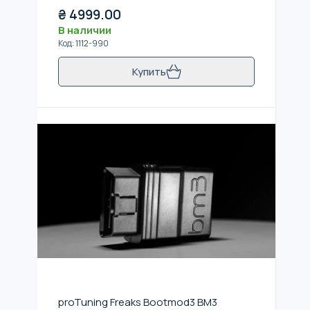
₴
4999.00
В наличии
Код
:
1112-990
Купить
proTuning Freaks Bootmod3 BM3