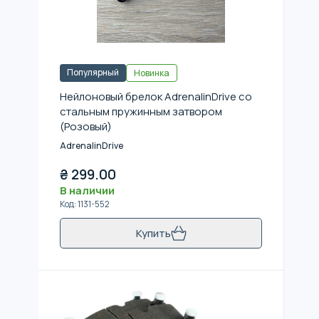
Популярный
Новинка
Нейлоновый брелок AdrenalinDrive со
стальным пружинным затвором
(Розовый)
AdrenalinDrive
₴
299.00
В наличии
Код
:
1131-552
Купить