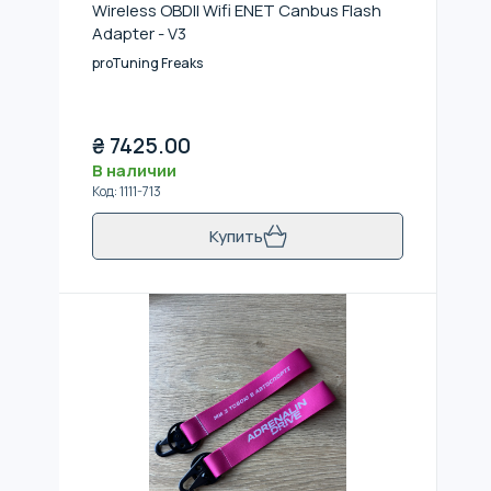
Wireless OBDII Wifi ENET Canbus Flash
Adapter - V3
proTuning Freaks
₴
7425.00
В наличии
Код
:
1111-713
Купить