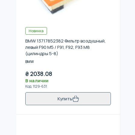
Новинка
BMW 13717852382 Фильтр воздушный,
левый F90 M5 / F91, F92, F93 M8
(цилиндры 5-8)
BMW
₴
2038.08
В наличии
Код
:
1129-631
Купить