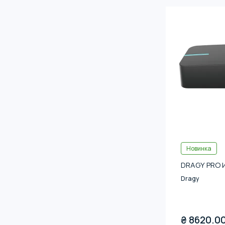
Новинка
DRAGY PRO 
Dragy
₴
8620.0