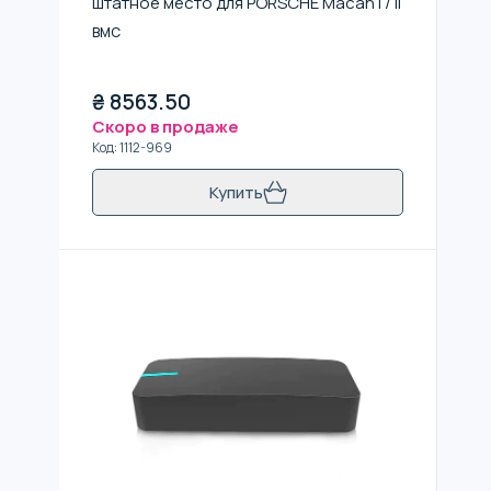
штатное место для PORSCHE Macan I / II
BMC
₴
8563.50
Скоро в продаже
Код
:
1112-969
Купить