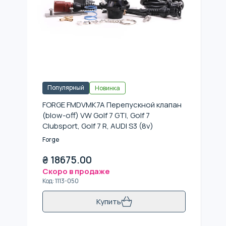
Популярный
Новинка
FORGE FMDVMK7A Перепускной клапан
(blow-off) VW Golf 7 GTI, Golf 7
Clubsport, Golf 7 R, AUDI S3 (8v)
Forge
₴
18675.00
Скоро в продаже
Код
:
1113-050
Купить