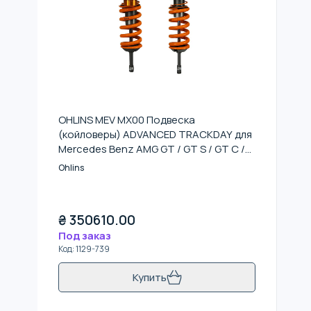
OHLINS MEV MX00 Подвеска
(койловеры) ADVANCED TRACKDAY для
Mercedes Benz AMG GT / GT S / GT C /
GT R (C190, R190) 2015-2021
Ohlins
₴
350610.00
Под заказ
Код
:
1129-739
Купить