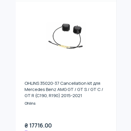
OHLINS 35020-37 Cancellation kit для
Mercedes Benz AMG GT / GT S / GT C /
GT R (C190, R190) 2015-2021
Ohlins
₴
17716.00