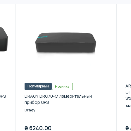
AR
Популярный
Новинка
GT
GPS
DRAGY DRG70-C Измерительный
St
прибор GPS
AR
Dragy
₴
6240.00
₴