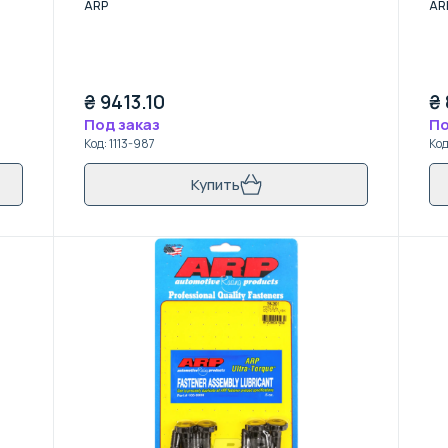
ARP
AR
₴
9413.10
₴
Под заказ
По
Код
:
1113-987
Ко
Купить