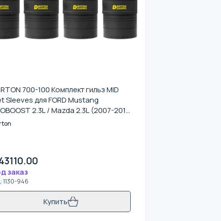
RTON 700-100 Комплект гильз MID
t Sleeves для FORD Mustang
OBOOST 2.3L / Mazda 2.3L (2007-2013
zdaspeed 3)
rton
43110.00
д заказ
д
:
1130-946
Купить