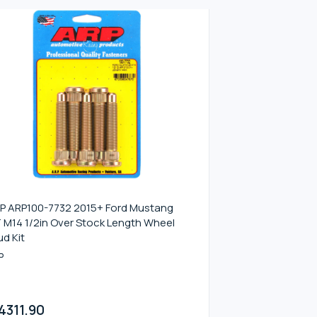
P ARP100-7732 2015+ Ford Mustang
 M14 1/2in Over Stock Length Wheel
ud Kit
P
4311.90