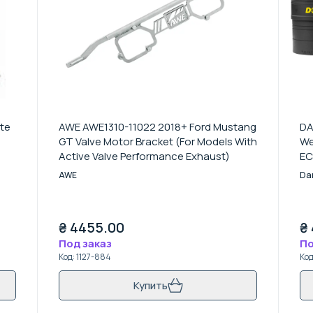
te
AWE AWE1310-11022 2018+ Ford Mustang
DA
GT Valve Motor Bracket (For Models With
We
Active Valve Performance Exhaust)
EC
Ma
AWE
Da
₴
4455.00
₴
Под заказ
По
Код
:
1127-884
Ко
Купить