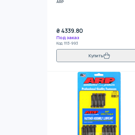
ARP
₴
4339.80
Под заказ
Код
:
1113-993
Купить