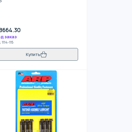
P
8664.30
д заказ
д
:
1114-115
Купить