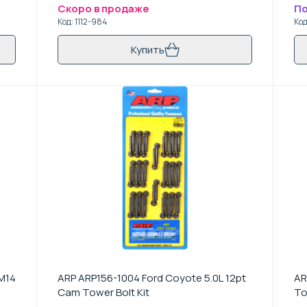
Скоро в продаже
По
Код
:
1112-984
Ко
Купить
M14
ARP ARP156-1004 Ford Coyote 5.0L 12pt
AR
Cam Tower Bolt Kit
To