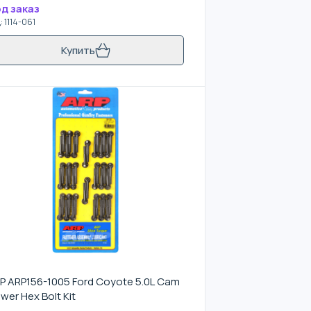
д заказ
д
:
1114-061
Купить
P ARP156-1005 Ford Coyote 5.0L Cam
wer Hex Bolt Kit