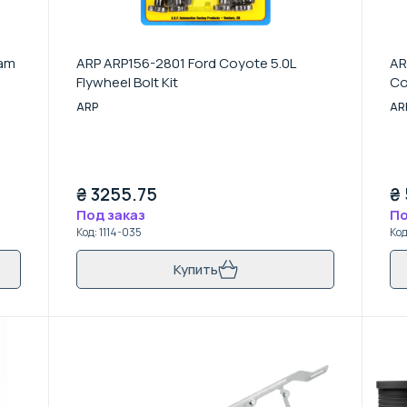
Cam
ARP ARP156-2801 Ford Coyote 5.0L
AR
Flywheel Bolt Kit
Co
ARP
AR
₴
3255.75
₴
Под заказ
По
Код
:
1114-035
Ко
Купить