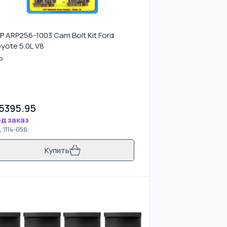
P ARP256-1003 Cam Bolt Kit Ford
yote 5.0L V8
P
5395.95
д заказ
д
:
1114-056
Купить