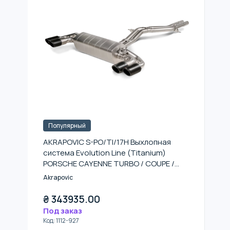
Популярный
AKRAPOVIC S-PO/TI/17H Выхлопная
система Evolution Line (Titanium)
PORSCHE CAYENNE TURBO / COUPE /
GTS (536) (без насадок)
Akrapovic
₴
343935.00
Под заказ
Код
:
1112-927