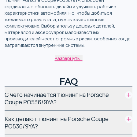
Тюнинг Porsche Coupe PO536/9YA способен
кардинально обновить дизайн и улучшить рабочие
характеристики автомобиля. Но, чтобы добиться
желаемого результата, нужны качественные
комплектующие. Выбор в пользу дешевых деталей,
материалов и аксессуаров малоизвестных
производителей несет огромные риски, особенно когда
затрагиваются внутренние системы.
Развернуть...
Особенности различных
видов тюнинга Porsche
Coupe PO536/9YA
FAQ
Модель относится к 3-му поколению серии Porsche
С чего начинается тюнинг на Porsche
Cayenne. Автомобиль был создан в тесном
Coupe PO536/9YA?
сотрудничестве с автоконцерном Volkswagen. Для
представителей линейки
Porsche Cayenne тюнинг
бывает
Как делают тюнинг на Porsche Coupe
внешним (стайлинг) и внутренним. К первой категории
PO536/9YA?
относятся работы над дизайном кузова и салона -
покраска, нанесение пленки, установка элементов