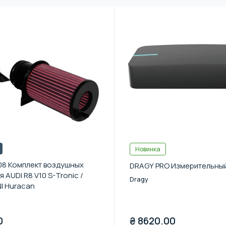
Новинка
08 Комплект воздушных
DRAGY PRO Измерительный
 AUDI R8 V10 S-Tronic /
Dragy
I Huracan
0
₴
8620.00