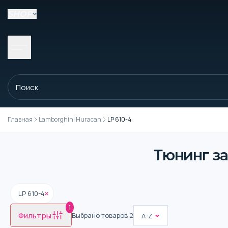
SHOP
Главная
Lamborghini Huracan
LP 610-4
Тюнинг за
LP 610-4
1
Фильтры
Выбрано товаров
2
A-Z