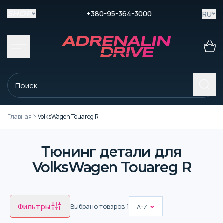
+380-95-364-3000
RU
SHOP
Главная
VolksWagen Touareg R
Тюнинг детали для
VolksWagen Touareg R
Фильтры
Выбрано товаров
1
A-Z