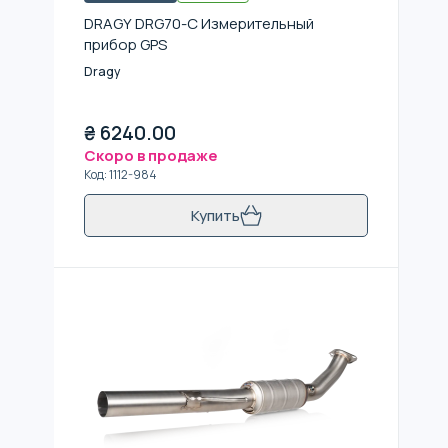
DRAGY DRG70-C Измерительный
прибор GPS
Dragy
₴
6240.00
Скоро в продаже
Код
:
1112-984
Купить