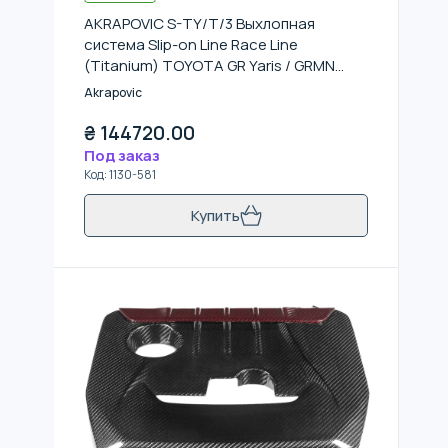
AKRAPOVIC S-TY/T/3 Выхлопная
система Slip-on Line Race Line
(Titanium) TOYOTA GR Yaris / GRMN
Yaris 2024-
Akrapovic
₴
144720.00
Под заказ
Код
:
1130-581
Купить