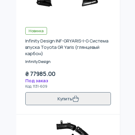
Новинка
Infinity Design INF-GRYARIS-I-G Система
впуска Toyota GR Yaris (глянцевый
карбон)
Infinity Design
₴
77985.00
Под заказ
Код
:
1131-609
Купить