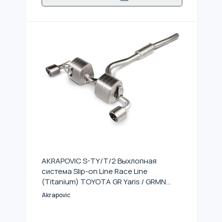
AKRAPOVIC S-TY/T/2 Выхлопная
система Slip-on Line Race Line
(Titanium) TOYOTA GR Yaris / GRMN
Yaris 2021-2023
Akrapovic