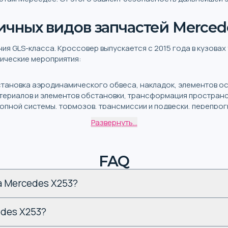
чных видов запчастей Merced
ия GLS-класса. Кроссовер выпускается с 2015 года в кузовах
ические мероприятия:
установка аэродинамического обвеса, накладок, элементов ос
териалов и элементов обстановки, трансформация пространс
лопной системы, тормозов, трансмиссии и подвески, перепро
Развернуть...
rcedes C253 GLC coupe
или SUV зависит от того, какие имен
опулярные категории з
FAQ
des X253
а Mercedes X253?
 X253 в Украине, стоит убедиться, что изменения не вызовут
edes X253?
ованы следующие комплектующие: