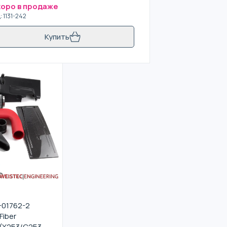
оро в продаже
д
:
1131-242
Купить
-01762-2
Fiber
(X253/C253),