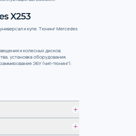
es X253
 универсал и купе. Тюнинг Mercedes
вещения и колесных дисков.
тва, установка оборудования.
граммирование ЭБУ (чип-тюнинг).
но работы запланированы.
апчастей для
 проблем с автомобильным