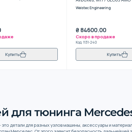
C63 AMG (A205/C205/S20
Weistec Engineering
0
₴
84600.00
родаже
Скоро в продаже
Код
:
1131-240
Купить
Купить
й для тюнинга Mercedes
- это детали для разных узлов машины, аксессуары и материа
ртам Мерседес. От этого зависит безопасность дальнейшей 