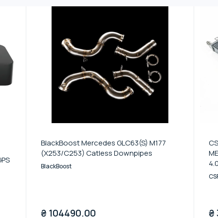
BlackBoost Mercedes GLC63(S) M177
CS
(X253/C253) Catless Downpipes
ME
GPS
4.
BlackBoost
CS
₴
104490.00
₴