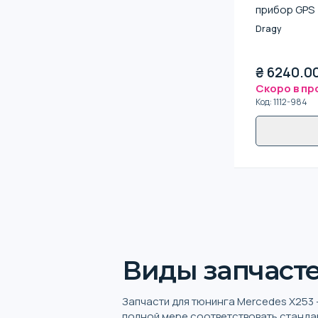
прибор GPS
Dragy
₴
6240.0
Скоро в п
Код
:
1112-984
Виды запчасте
Запчасти для тюнинга Mercedes X253 
полной мере соответствовать станда