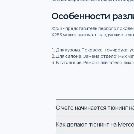
Особенности разли
X253 - представитель первого поколен
X253 может включать следующие техн
Для кузова. Покраска, тонировка, 
Для салона. Замена отделочных ма
Внутренние. Ремонт двигателя, вых
Выбор комплектующих для тюнинга
Me
Какие самые п
тюнинга Merce
С чего начинается тюнинг н
Прежде чем заказать тюнинг Mercedes
Как делают тюнинг на Merc
законодательством. Всегда востреб