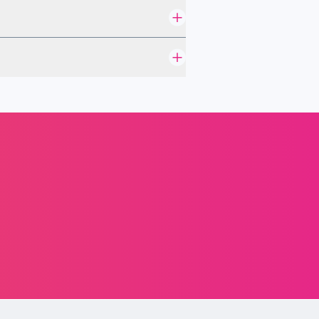
у масла, фильтров и других
я Mercedes
нее этот момент. Одно дело -
ервом случае экономия приведет