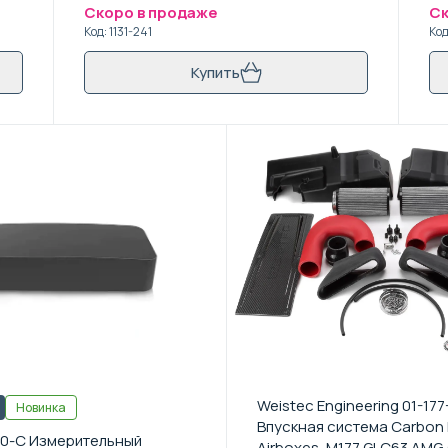
Скоро в продаже
Ск
Код
:
1131-241
Ко
Купить
Weistec Engineering 01-177
Новинка
Впускная система Carbon 
0-C Измерительный
Airboxes, M177 GLC63 AMG 