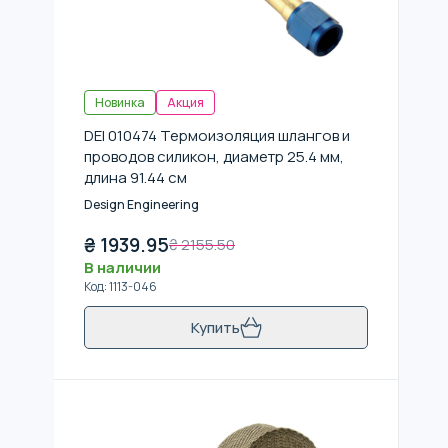
Новинка
Акция
DEI 010474 Термоизоляция шлангов и
проводов силикон, диаметр 25.4 мм,
длина 91.44 см
Design Engineering
₴
1939.95
₴
2155.50
В наличии
Код
:
1113-046
Купить