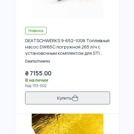
Новинка
DEATSCHWERKS 9-652-1008 Топливный
насос DW65C погружной 265 л/ч с
установочным комплектом для STI
2008 + / GT-R R35
Deatschwerks
₴
7155.00
В наличии
Код
:
1113-002
Купить