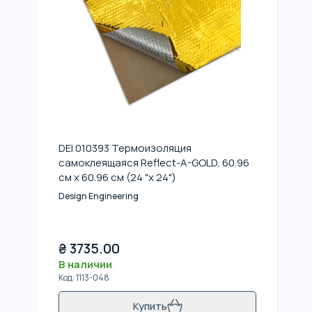
DEI 010393 Термоизоляция
самоклеящаяся Reflect-A-GOLD, 60.96
см x 60.96 см (24 "x 24")
Design Engineering
₴
3735.00
В наличии
Код
:
1113-048
Купить