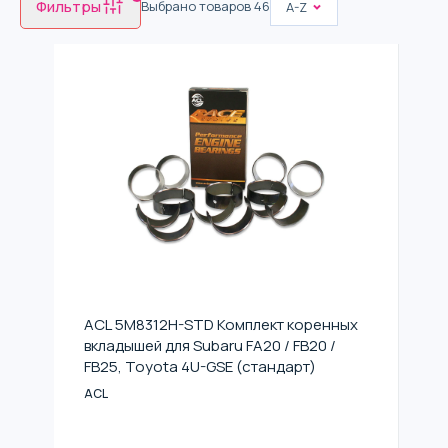
Фильтры
Выбрано товаров
46
A-Z
ACL 5M8312H-STD Комплект коренных
вкладышей для Subaru FA20 / FB20 /
FB25, Toyota 4U-GSE (стандарт)
ACL