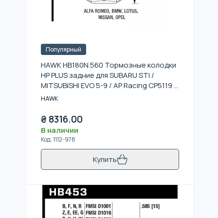
Популярный
HAWK HB180N.560 Тормозные колодки
HP PLUS задние для SUBARU STI /
MITSUBISHI EVO 5-9 / AP Racing CP5119 /
CP6120
HAWK
₴
8316.00
В наличии
Код
:
1112-978
Купить