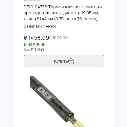
DEI 010473B Термоизоляция шлангов и
проводов силикон, диаметр 19.05 мм,
длина 91.44 см (0.75 inch x 36 inches)
Design Engineering
₴
1458.00
₴
1620.00
В наличии
Код
:
1113-045
Купить