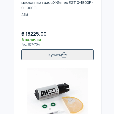
выхлопных газов X-Series EGT 0-1800F -
0-1000C
AEM
₴
18225.00
В наличии
Код
:
1127-704
Купить