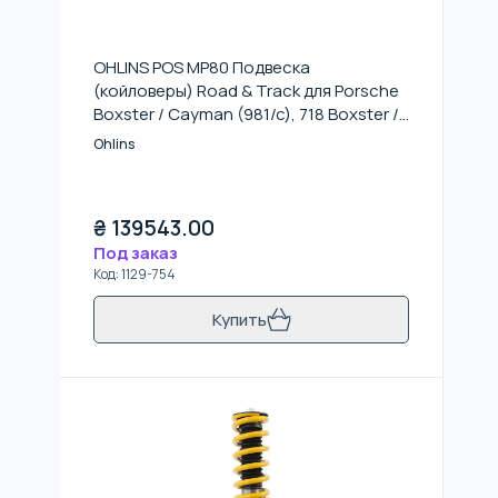
OHLINS POS MP80 Подвеска
(койловеры) Road & Track для Porsche
Boxster / Cayman (981/c), 718 Boxster /
Cayman (982)
Ohlins
₴
139543.00
Под заказ
Код
:
1129-754
Купить