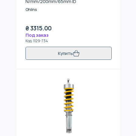
N/mm/200mm/65mm ID
Ohlins
₴
3315.00
Под заказ
Код
:
1129-734
Купить