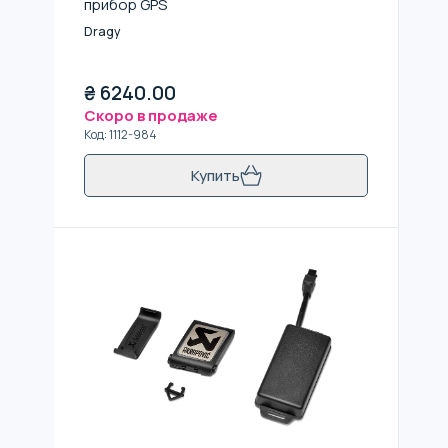
прибор GPS
Dragy
₴
6240.00
Скоро в продаже
Код
:
1112-984
Купить