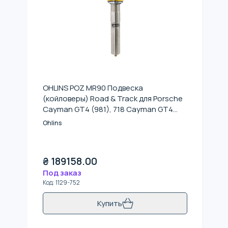
OHLINS POZ MR90 Подвеска
(койловеры) Road & Track для Porsche
Cayman GT4 (981), 718 Cayman GT4
(982), 718 Boxster Spyder (982)
Ohlins
₴
189158.00
Под заказ
Код
:
1129-752
Купить