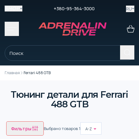
+380-95-364-3000
RU
SHOP
Главная
Ferrari 488 GTB
Тюнинг детали для Ferrari
488 GTB
Фильтры
Выбрано товаров
1
A-Z