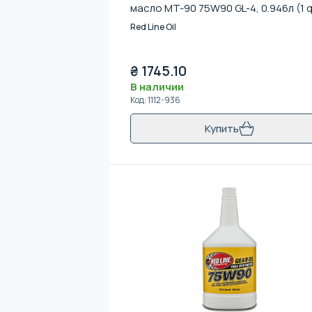
масло MT-90 75W90 GL-4, 0.946л (1 q
Red Line Oil
₴
1745.10
В наличии
Код
:
1112-936
Купить