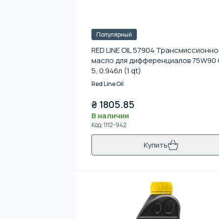
Популярный
RED LINE OIL 57904 Трансмиссионн
масло для дифференциалов 75W90 
5, 0.946л (1 qt)
Red Line Oil
₴
1805.85
В наличии
Код
:
1112-942
Купить