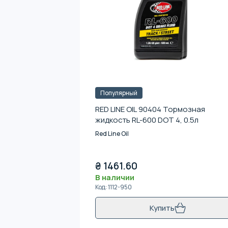
Популярный
RED LINE OIL 90404 Тормозная
жидкость RL-600 DOT 4, 0.5л
Red Line Oil
₴
1461.60
В наличии
Код
:
1112-950
Купить