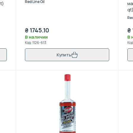
Red Line Oil
t)
ма
qt
Red
₴
1745.10
₴
В наличии
В 
Код
:
1126-613
Ко
Купить