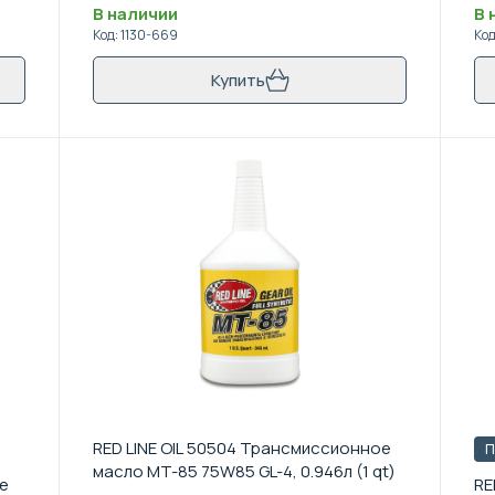
В наличии
В 
Код
:
1130-669
Ко
Купить
RED LINE OIL 50504 Трансмиссионное
П
масло MT-85 75W85 GL-4, 0.946л (1 qt)
ое
RE