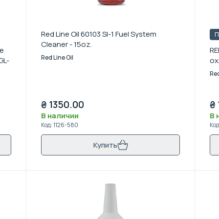
Red Line Oil 60103 SI-1 Fuel System
П
Cleaner - 15oz.
ое
RE
Red Line Oil
GL-
ох
Red
₴
1350.00
₴
В наличии
В 
Код
:
1126-580
Ко
Купить