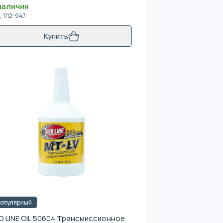
наличии
д
:
1112-947
Купить
опулярный
D LINE OIL 50604 Трансмиссионное