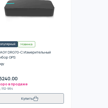
опулярный
Новинка
AGY DRG70-C Измерительный
ибор GPS
agy
6240.00
оро в продаже
д
:
1112-984
Купить