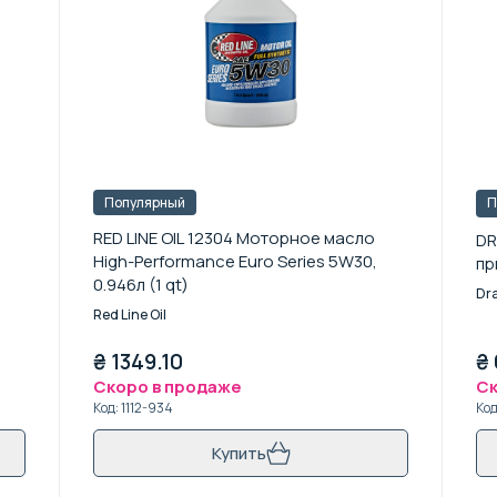
Популярный
П
RED LINE OIL 12304 Моторное масло
DR
High-Performance Euro Series 5W30,
пр
0.946л (1 qt)
Dr
Red Line Oil
₴
1349.10
₴
Скоро в продаже
Ск
Код
:
1112-934
Ко
Купить