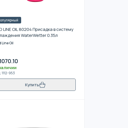
опулярный
D LINE OIL 80204 Присадка в систему
лаждения WaterWetter 0.35л
 Line Oil
1070.10
наличии
д
:
1112-953
Купить