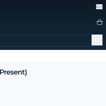
RU
Present)