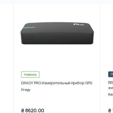
П
Новинка
RE
DRAGY PRO Измерительный прибор GPS
жи
Dragy
Red
₴
8620.00
₴