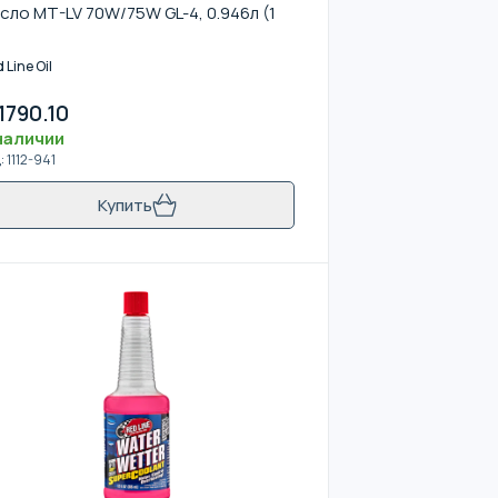
сло MT-LV 70W/75W GL-4, 0.946л (1
)
 Line Oil
1790.10
наличии
д
:
1112-941
Купить