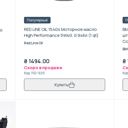
Популярный
П
RED LINE OIL 15404 Моторное масло
BM
со
High Performance 5W40, 0.946л (1 qt)
шт
Co
Red Line Oil
M6
BM
₴
1494.00
₴
Скоро в продаже
Ск
Код
:
1112-929
Ко
Купить