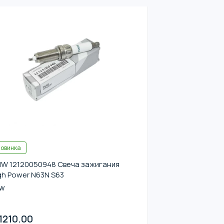
овинка
W 12120050948 Свеча зажигания
gh Power N63N S63
W
1210.00