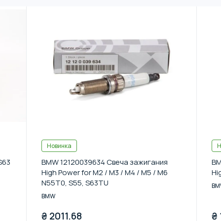
Новинка
Н
S63
BMW 12120039634 Свеча зажигания
BM
High Power for M2 / M3 / M4 / M5 / M6
Hi
N55T0, S55, S63TU
BM
BMW
₴
2011.68
₴