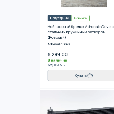
Популярный
Новинка
Нейлоновый брелок AdrenalinDrive 
стальным пружинным затвором
(Розовый)
AdrenalinDrive
₴
299.00
В наличии
Код
:
1131-552
Купить