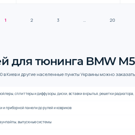
1
2
3
...
20
ей для тюнинга BMW M5
0 в Киев и другие населенные пункты Украины можно заказать
ойлеры, сплиттеры и диффузоры, диски, вставки в крылья, решетки радиатора,
ки и приборной панели до рулей и ковриков
аунпайпы, выпускные системы