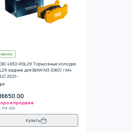
овинка
GID 4932-RSL29 Тормозные колодки
L29 задние для BMW M3 (G80) / M4
82) 2021-
gid
16650.00
оро в продаже
д
:
1113-055
Купить