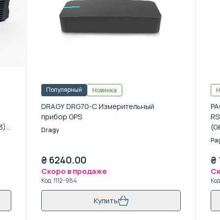
Популярный
Новинка
Н
DRAGY DRG70-C Измерительный
PA
прибор GPS
RS
3) /
(G
Dragy
Pa
₴
6240.00
₴
Скоро в продаже
Ск
Код
:
1112-984
Ко
Купить