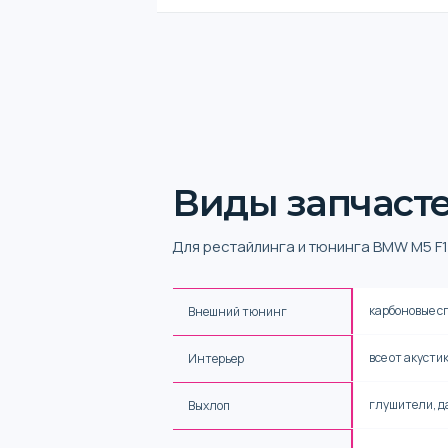
Виды запчаст
Для рестайлинга и тюнинга BMW M5 F1
карбоновые сп
Внешний тюнинг
все от акусти
Интерьер
глушители, д
Выхлоп