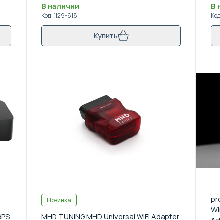
В наличии
В 
Код
:
1129-618
Ко
Купить
pr
Новинка
Wi
GPS
MHD TUNING MHD Universal WiFi Adapter
Ad