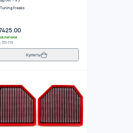
Tuning Freaks
7425.00
наличии
д
:
1111-713
Купить