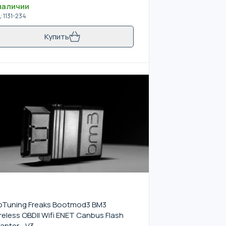
наличии
д
:
1131-234
Купить
oTuning Freaks Bootmod3 BM3
reless OBDII Wifi ENET Canbus Flash
apter - V3