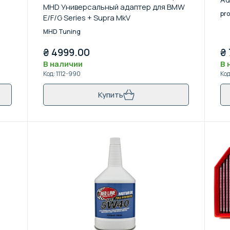
MHD Универсальный адаптер для BMW
pro
E/F/G Series + Supra MkV
MHD Tuning
₴
4999.00
₴
В наличии
В 
Код
:
1112-990
Ко
Купить