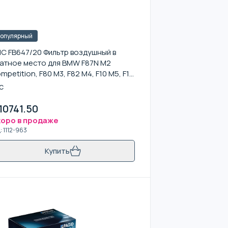
опулярный
C FB647/20 Фильтр воздушный в
атное место для BMW F87N M2
mpetition, F80 M3, F82 M4, F10 M5, F13
, комплект
C
10741.50
оро в продаже
д
:
1112-963
Купить