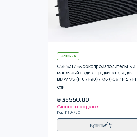
Новинка
CSF 8317 Высокопроизводительный
масляный радиатор двигателя для
BMW M5 (F10 / F90) / M6 (F06 / F12 / F1
M8 (F91 / F92 / F93)
CSF
₴
35550.00
Скоро в продаже
Код
:
1130-790
Купить