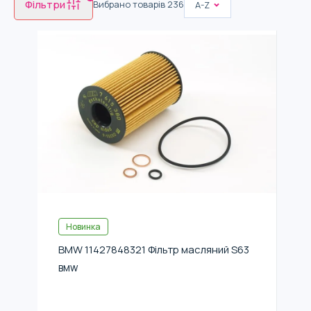
Фільтри
Вибрано товарів
236
A-Z
Новинка
BMW 11427848321 Фільтр масляний S63
BMW