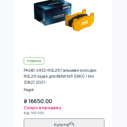
Новинка
PAGID 4932-RSL29 Гальмівні колодки
RSL29 задні для BMW M3 (G80) / M4
(G82) 2021-
Pagid
₴
16650.00
Скоро в продажу
Код
:
1113-055
Купити