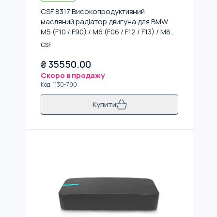
CSF 8317 Високопродуктивний
масляний радіатор двигуна для BMW
M5 (F10 / F90) / M6 (F06 / F12 / F13) / M8
(F91 / F92 / F93)
CSF
₴
35550.00
Скоро в продажу
Код
:
1130-790
Купити