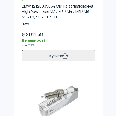
BMW 12120039634 Свічка запалювання
High Power для M2 / M3 / M4 / M5 / M6
N55T0, S55, S63TU
BMW
₴
2011.68
В наявності
Код
:
1129-618
Купити