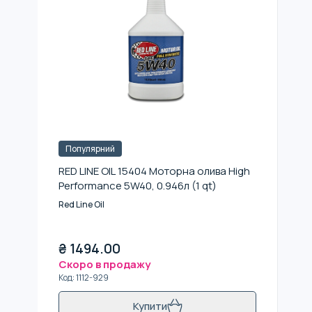
Популярний
RED LINE OIL 15404 Моторна олива High
Performance 5W40, 0.946л (1 qt)
Red Line Oil
₴
1494.00
Скоро в продажу
Код
:
1112-929
Купити