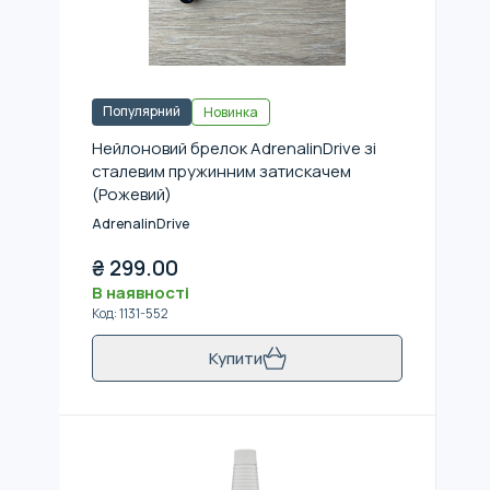
Популярний
Новинка
Нейлоновий брелок AdrenalinDrive зі
сталевим пружинним затискачем
(Рожевий)
AdrenalinDrive
₴
299.00
В наявності
Код
:
1131-552
Купити