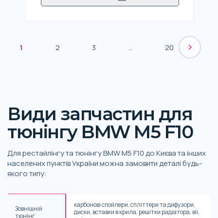
1
2
3
...
20
Види запчастин для
тюнінгу BMW M5 F10
Для рестайлінгу та тюнінгу BMW M5 F10 до Києва та інших
населених пунктів України можна замовити деталі будь-
якого типу:
карбонові спойлери, спліттери та дифузори,
Зовнішній
диски, вставки в крила, решітки радіатора, вії,
тюнінг