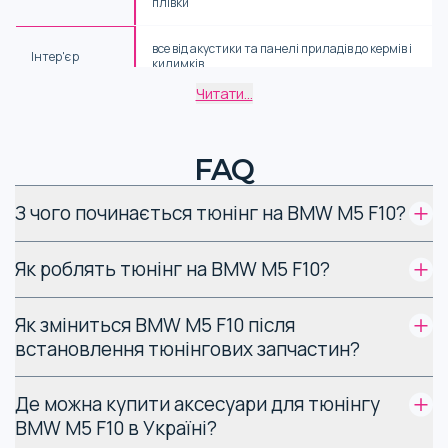
плівки
все від акустики та панелі приладів до кермів і
Інтер'єр
килимків
Читати...
глушники, даунпайпи, випускні системи
Вихлоп
пружини, комплекти
Підвіска
FAQ
Гальмівна
З чого починається тюнінг на BMW M5 F10?
спортивні гальмівні колодки
система
Як роблять тюнінг на BMW M5 F10?
все від блоку для чіп-тюнінгу до кожуха,
Двигун
поршнів та фільтрів
Як зміниться BMW M5 F10 після
Особливості різних видів
встановлення тюнінгових запчастин?
запчастин BMW M5 F10
Де можна купити аксесуари для тюнінгу
Від штатних деталей запчастини для тюнінгу BMW M5 F10
BMW M5 F10 в Україні?
відрізняють ціна, матеріал, форма, технології та