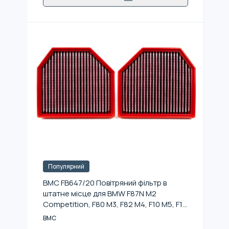
Популярний
BMC FB647/20 Повітряний фільтр в
штатне місце для BMW F87N M2
Competition, F80 M3, F82 M4, F10 M5, F13
M6, комплект
BMC