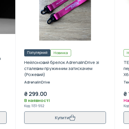
Популярний
Новинка
Н
h
Нейлоновий брелок AdrenalinDrive зі
TE
сталевим пружинним затискачем
пе
(Рожевий)
X6
AdrenalinDrive
Te
₴
299.00
₴
В наявності
На
Код
:
1131-552
Ко
Купити