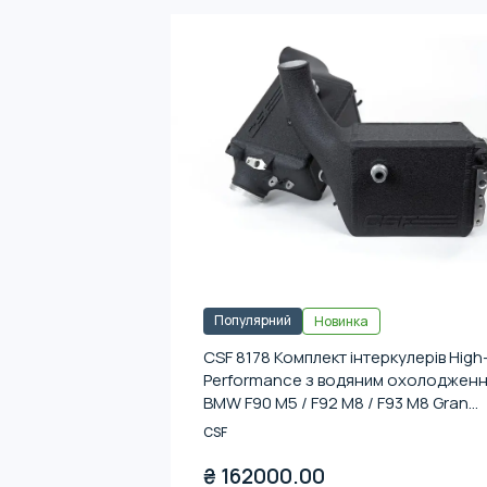
Популярний
Новинка
CSF 8178 Комплект інтеркулерів High
Performance з водяним охолоджен
BMW F90 M5 / F92 M8 / F93 M8 Gran
Coupe
CSF
₴
162000.00