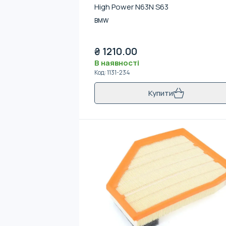
High Power N63N S63
BMW
₴
1210.00
В наявності
Код
:
1131-234
Купити