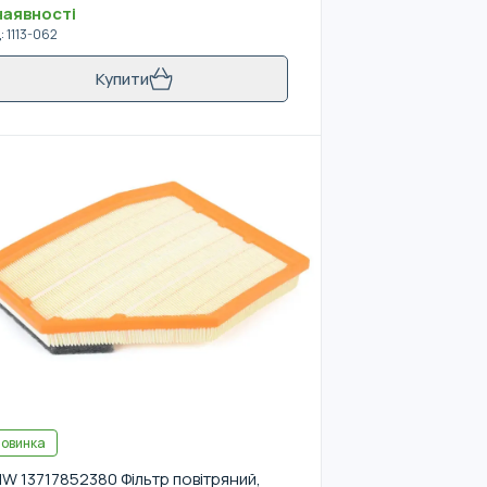
наявності
д
:
1113-062
Купити
овинка
W 13717852380 Фільтр повітряний,