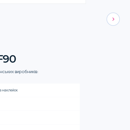
F90
нських виробників:
та наклейок