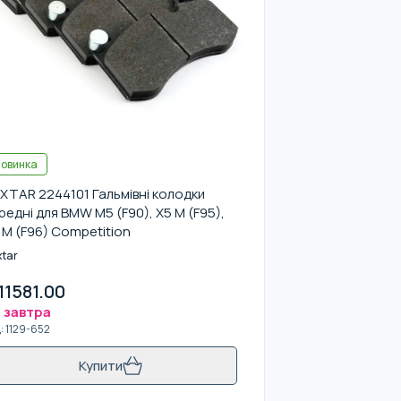
овинка
XTAR 2244101 Гальмівні колодки
редні для BMW M5 (F90), X5 M (F95),
 M (F96) Competition
xtar
11581.00
 завтра
д
:
1129-652
Купити