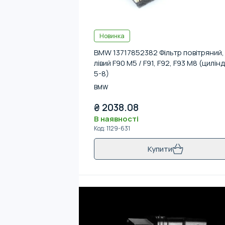
Новинка
BMW 13717852382 Фільтр повітряний,
лівий F90 M5 / F91, F92, F93 M8 (цилін
5-8)
BMW
₴
2038.08
В наявності
Код
:
1129-631
Купити