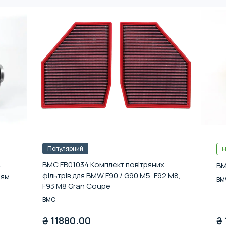
Популярний
Н
BMC FB01034 Комплект повітряних
-
BM
фільтрів для BMW F90 / G90 M5, F92 M8,
ням
BM
F93 M8 Gran Coupe
BMC
₴
11880.00
₴