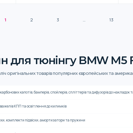
1
2
3
...
13
н для тюнінгу BMW M5 
зліч оригінальних товарів популярних європейських та америка
 карбонових капотів, бамперів, спойлерів, спліттерів та дифузорів до накладок 
 важелів КПП та освітлення до килимків
ки, комплекти підвіски, амортизатори та пружини