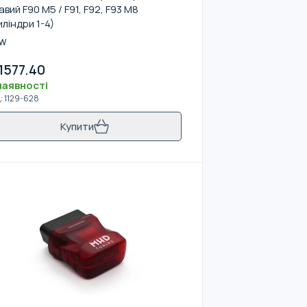
авий F90 M5 / F91, F92, F93 M8
иліндри 1-4)
W
1577.40
наявності
д
:
1129-628
Купити