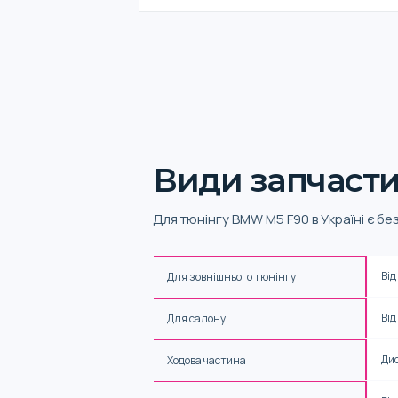
Види запчасти
Для тюнінгу BMW M5 F90 в Україні є бе
Від
Для зовнішнього тюнінгу
Від
Для салону
Дис
Ходова частина