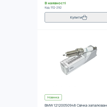
В наявності
Код
:
1112-292
Купити
Новинка
BMW 12120050948 Свічка запалюва