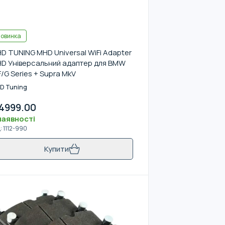
овинка
D TUNING MHD Universal WiFi Adapter
D Універсальний адаптер для BMW
F/G Series + Supra MkV
D Tuning
4999.00
наявності
д
:
1112-990
Купити