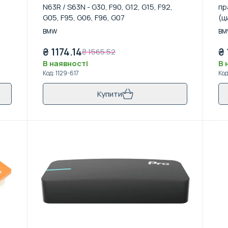
N63R / S63N - G30, F90, G12, G15, F92,
пр
G05, F95, G06, F96, G07
(ц
BMW
BM
₴
1174.14
₴
₴
1565.52
В наявності
В 
Код
:
1129-617
Ко
Купити