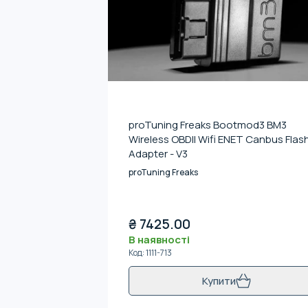
proTuning Freaks Bootmod3 BM3
Wireless OBDII Wifi ENET Canbus Flas
Adapter - V3
proTuning Freaks
₴
7425.00
В наявності
Код
:
1111-713
Купити