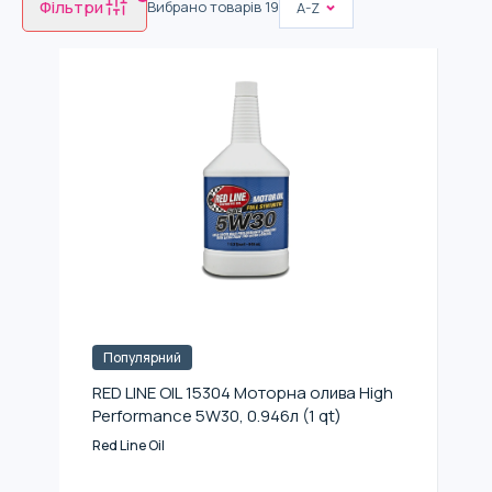
Фільтри
Вибрано товарів
19
A-Z
Популярний
RED LINE OIL 15304 Моторна олива High
Performance 5W30, 0.946л (1 qt)
Red Line Oil