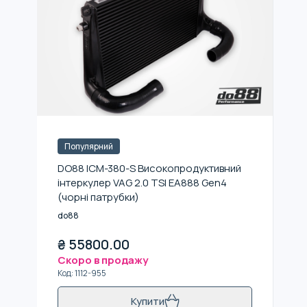
Популярний
DO88 ICM-380-S Високопродуктивний
інтеркулер VAG 2.0 TSI EA888 Gen4
(чорні патрубки)
do88
₴
55800.00
Скоро в продажу
Код
:
1112-955
Купити