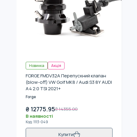
Новинка
Акція
FORGE FMDV32A Перепускний клапан
(blow-off) VW Golf MK8 / Audi S3 8Y AUDI
A4 2.0 TSI 2021+
Forge
₴
12775.95
₴
14355.00
В наявності
Код
:
1113-049
Купити