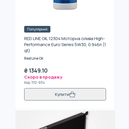
Популярний
RED LINE OIL 12304 Моторна олива High-
Performance Euro Series 5W30, 0.946л (1
qt)
Red Line Oil
₴
1349.10
Скоро в продажу
Код
:
1112-934
Купити