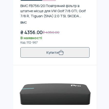
BMC FB756/20 Повітряний фільтр в
штатне місце для VW Golf 7/8 GTI, Golf
7/8 R, Tiguan (5NA) 2.0 TSI, SKODA
Octavia RS220
BMC
₴
4356.00
₴
4950.00
В наявності
Код
:
1112-967
Купити