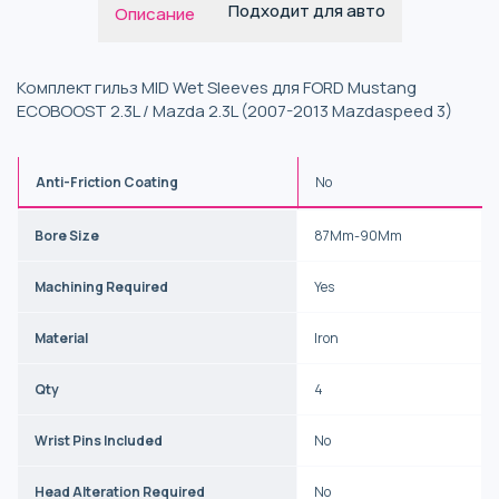
Подходит для авто
Описание
Комплект гильз MID Wet Sleeves для FORD Mustang
ECOBOOST 2.3L / Mazda 2.3L (2007-2013 Mazdaspeed 3)
Anti-Friction Coating
No
Bore Size
87Mm-90Mm
Machining Required
Yes
Material
Iron
Qty
4
Wrist Pins Included
No
Head Alteration Required
No