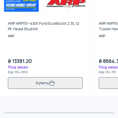
ARP ARP151-4301 Ford EcoBoost 2.3L 12
ARP ARP15
Pt. Head Stud Kit
Tower Hex 
ARP
ARP
₴
13381.20
₴
8664.
Под заказ
Под зака
Код
:
1114-069
Код
:
1114-115
Купить