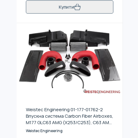
Купити
Weistec Engineering 01-177-01762-2
Впускна система Carbon Fiber Airboxes,
M177 GLC63 AMG (X253/C253), C63 AMG
(A205/C205/S205/W205)
Weistec Engineering