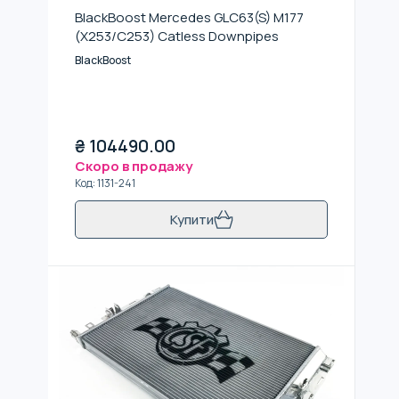
BlackBoost Mercedes GLC63(S) M177
(X253/C253) Catless Downpipes
BlackBoost
₴
104490.00
Скоро в продажу
Код
:
1131-241
Купити