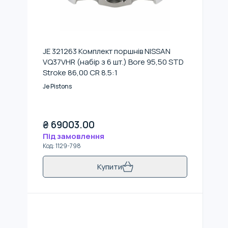
JE 321263 Комплект поршнів NISSAN
VQ37VHR (набір з 6 шт.) Bore 95,50 STD
Stroke 86,00 CR 8.5:1
Je Pistons
₴
69003.00
Під замовлення
Код
:
1129-798
Купити