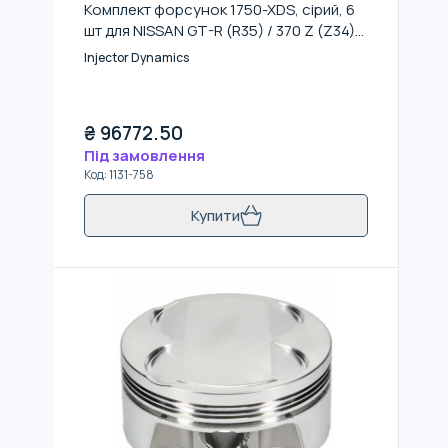
Комплект форсунок 1750-XDS, сірий, 6
шт для NISSAN GT-R (R35) / 370 Z (Z34)
2008-2020
Injector Dynamics
₴
96772.50
Під замовлення
Код
:
1131-758
Купити