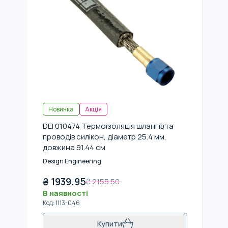
Новинка
Акція
DEI 010474 Термоізоляція шлангів та
проводів силікон, діаметр 25.4 мм,
довжина 91.44 см
Design Engineering
₴
1939.95
₴
2155.50
В наявності
Код
:
1113-046
Купити