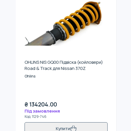
OHLINS NIS GQ00 Підвіска (койловери)
Road & Track для Nissan 370Z
Ohlins
₴
134204.00
Під замовлення
Код
:
1129-746
Купити