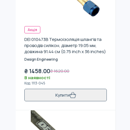
Акція
DEI 010473B Термоізоляція шлангів та
проводів силікон, діаметр 19.05 мм,
довжина 91.44 см (0.75 inch x 36 inches)
Design Engineering
₴
1458.00
₴
1620.00
В наявності
Код
:
1113-045
Купити