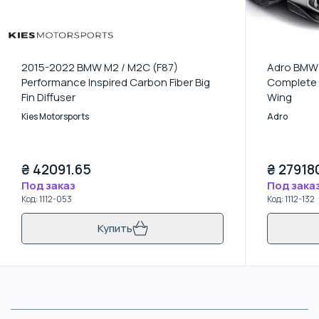
2015-2022 BMW M2 / M2C (F87)
Adro BMW 
Performance Inspired Carbon Fiber Big
Complete K
Fin Diffuser
Wing
Kies Motorsports
Adro
₴
42091.65
₴
27918
Под заказ
Под зака
Код
:
1112-053
Код
:
1112-132
Купить