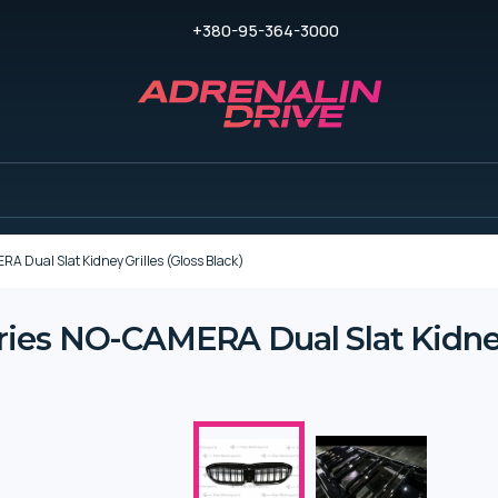
+380-95-364-3000
Dual Slat Kidney Grilles (Gloss Black)
es NO-CAMERA Dual Slat Kidney G