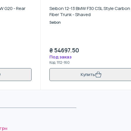
W G20 - Rear
Seibon 12-13 BMW F30 CSL Style Carbon
Fiber Trunk - Shaved
Seibon
₴
54697.50
Под заказ
Код
:
1112-160
Купить
 грн