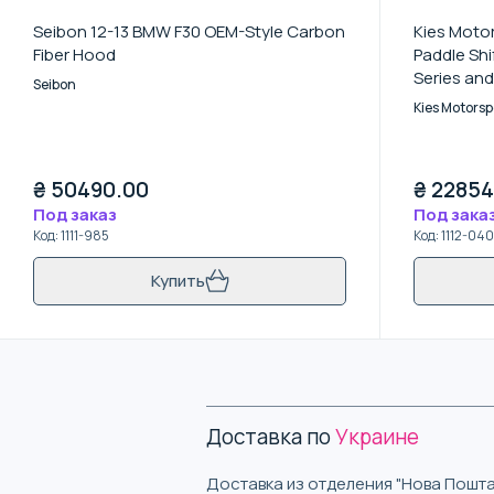
Seibon 12-13 BMW F30 OEM-Style Carbon
Kies Motor
Fiber Hood
Paddle Shi
Series and
Seibon
Red
Kies Motorsp
₴
50490.00
₴
22854
Под заказ
Под зака
Код
:
1111-985
Код
:
1112-040
Купить
Доставка по
Украине
Доставка из отделения "Нова Пошта