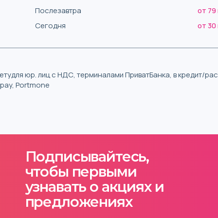
Послезавтра
от 79
Сегодня
от 30
тудля юр. лиц с НДС, терминалами ПриватБанка, в кредит/р
iqpay, Portmone
Подписывайтесь,
чтобы первыми
узнавать о акциях и
предложениях