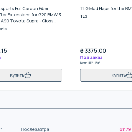
sports Full Carbon Fiber
TLG Mud Flaps for the BM
fter Extensions for G20 BMW 3
TLG
 A90 Toyota Supra - Gloss
orts
.15
₴
3375.00
з
Под заказ
Код
:
1112-186
Купить
Купить
"
Послезавтра
от 79