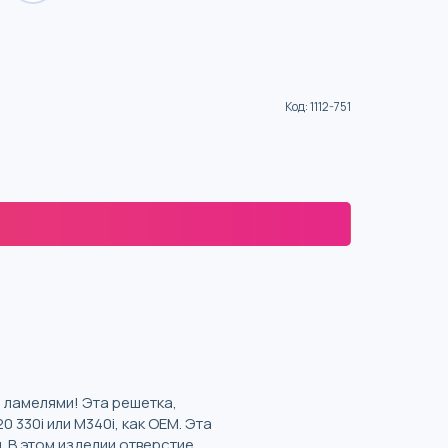
Код
:
1112-751
 ламелями! Эта решетка,
 330i или M340i, как OEM. Эта
 В этом изделии отверстие