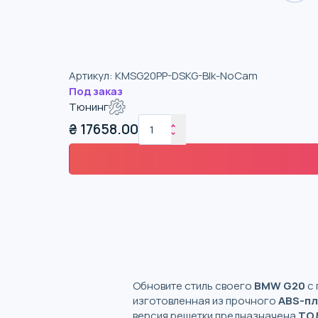
Артикул
:
KMSG20PP-DSKG-Blk-NoCam
Под заказ
Тюнинг
₴
17658.00
Обновите стиль своего
BMW G20
с 
изготовленная из прочного
ABS-пл
версия решетки предназначена
ТО