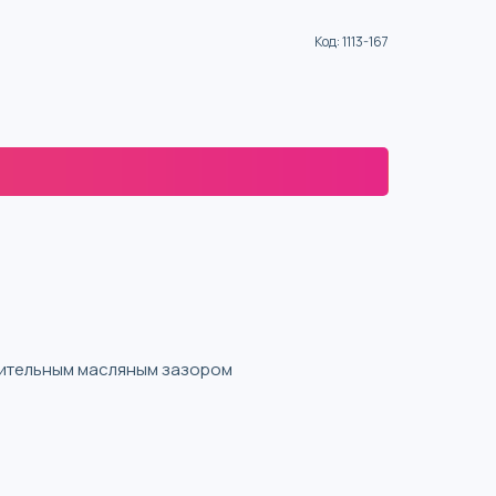
Код
:
1113-167
нительным масляным зазором