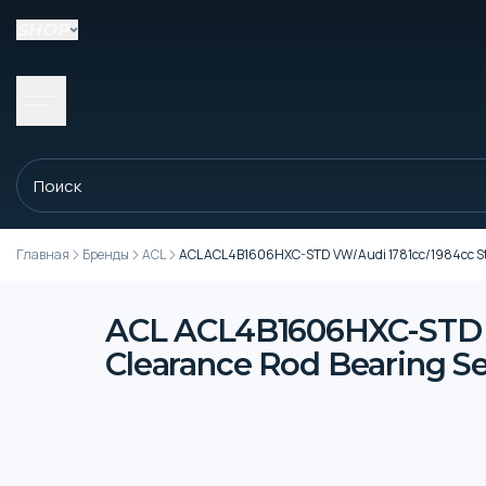
SHOP
Главная
Бренды
ACL
ACL ACL4B1606HXC-STD VW/Audi 1781cc/1984cc Std Si
ACL ACL4B1606HXC-STD VW
Clearance Rod Bearing Se