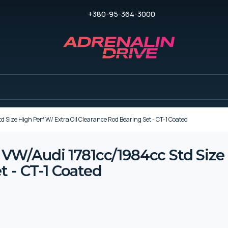
+380-95-364-3000
ze High Perf W/ Extra Oil Clearance Rod Bearing Set - CT-1 Coated
/Audi 1781cc/1984cc Std Size H
t - CT-1 Coated