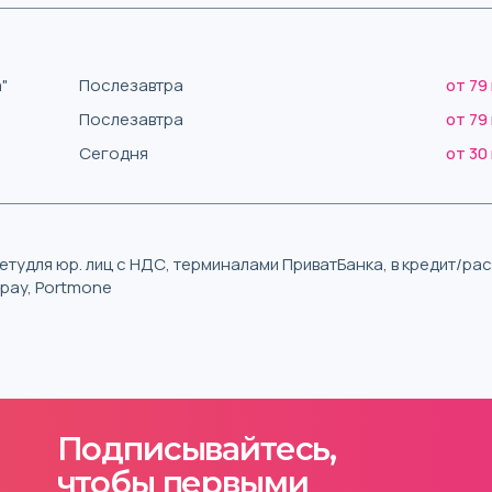
"
Послезавтра
от 79
Послезавтра
от 79
Сегодня
от 30
тудля юр. лиц с НДС, терминалами ПриватБанка, в кредит/р
iqpay, Portmone
Подписывайтесь,
чтобы первыми