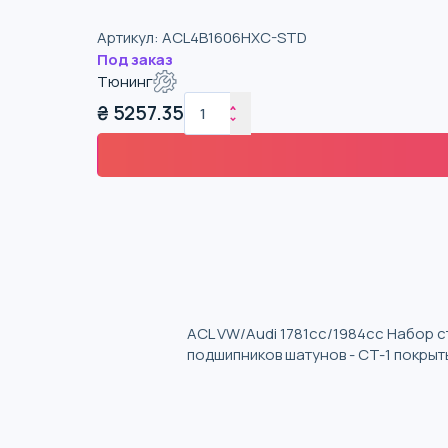
Артикул
:
ACL4B1606HXC-STD
Под заказ
Тюнинг
₴
5257.35
ACL VW/Audi 1781cc/1984cc Набор 
подшипников шатунов - CT-1 покрыт