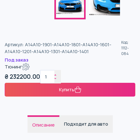
Код
:
Артикул
:
A14A10-1901-A14A10-1801-A14A10-1601-
1112-
A14A10-1201-A14A10-1301-A14A10-1401
084
Под заказ
Тюнинг
₴
232200.00
Купить
Подходит для авто
Описание