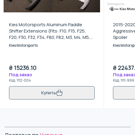
Kies Motorsports Aluminum Paddle
2015-2020
Shifter Extensions (Fits: F10, F15, F25,
Aggressive
F20, F30, F32, F34, F80, F82, M3, M4, M5,
Spoiler
M6) - Royal Blue
Kies Motorsports
Kies Motorsp
₴
15236.10
₴
22437
Под заказ
Под зака
Код
:
1112-004
Код
:
1111-999
Купить