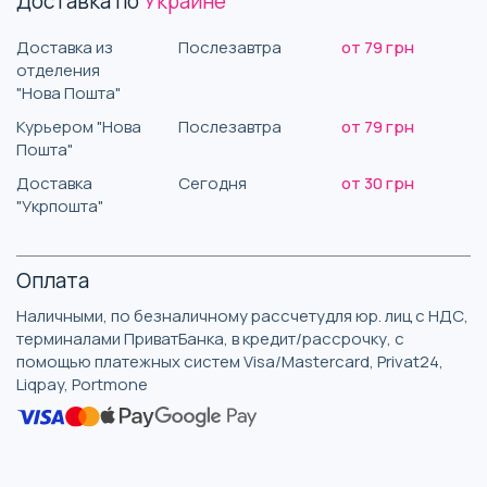
Доставка по
Украине
Доставка из
Послезавтра
от 79 грн
отделения
"Нова Пошта"
Курьером "Нова
Послезавтра
от 79 грн
Пошта"
Доставка
Сегодня
от 30 грн
"Укрпошта"
Оплата
Наличными, по безналичному рассчетудля юр. лиц с НДС,
терминалами ПриватБанка, в кредит/рассрочку, с
помощью платежных систем Visa/Mastercard, Privat24,
Liqpay, Portmone