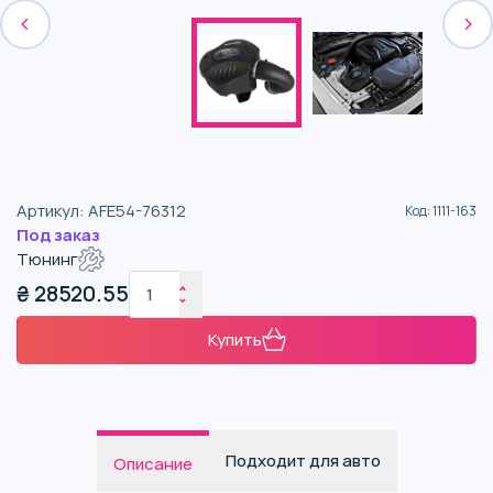
Артикул
:
AFE54-76312
Код
:
1111-163
Под заказ
Тюнинг
₴
28520.55
Купить
Подходит для авто
Описание