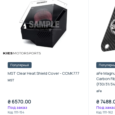
Популярный
Популярн
MST Clear Heat Shield Cover - CCMK777
aFe Magn
Carbon Fi
MST
(F30/31/34
aFe
₴
6570.00
₴
7488.
Под заказ
Под зака
Код
:
1111-154
Код
:
1111-162