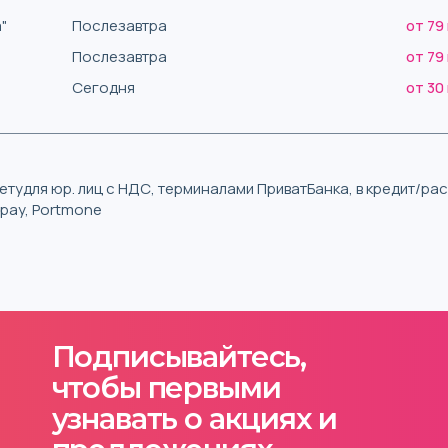
"
Послезавтра
от 79
Послезавтра
от 79
Сегодня
от 30
тудля юр. лиц с НДС, терминалами ПриватБанка, в кредит/р
iqpay, Portmone
Подписывайтесь,
чтобы первыми
узнавать о акциях и