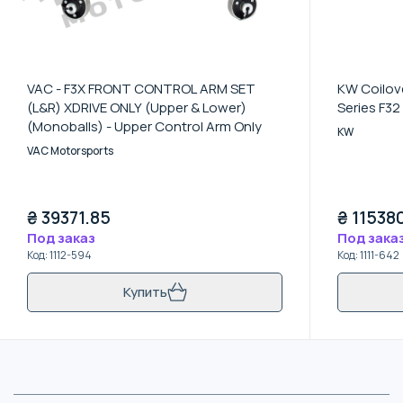
VAC - F3X FRONT CONTROL ARM SET
KW Coilove
(L&R) XDRIVE ONLY (Upper & Lower)
Series F3
(Monoballs) - Upper Control Arm Only
KW
VAC Motorsports
₴
39371.85
₴
11538
Под заказ
Под зака
Код
:
1112-594
Код
:
1111-642
Купить