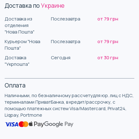
Доставка по
Украине
Доставка из
Послезавтра
от 79 грн
отделения
"Нова Пошта"
Курьером "Нова
Послезавтра
от 79 грн
Пошта"
Доставка
Сегодня
от 30 грн
"Укрпошта"
Оплата
Наличными, по безналичному рассчетудля юр. лиц с НДС,
терминалами ПриватБанка, в кредит/рассрочку, с
помощью платежных систем Visa/Mastercard, Privat24,
Liqpay, Portmone