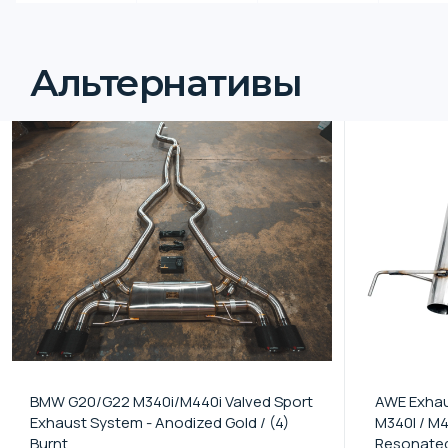
Альтернативы
BMW G20/G22 M340i/M440i Valved Sport
AWE Exhau
Exhaust System - Anodized Gold / (4)
M340I / M
Burnt
Resonate