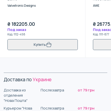
Kit / None
Valvetronic Designs
AWE
₴
182205.00
₴
26775
Под заказ
Под зака
Код
:
1112-458
Код
:
1111-877
Купить
Доставка по
Украине
Доставка из
Послезавтра
от 79 грн
отделения
"Нова Пошта"
Курьером "Нова
Послезавтра
от 79 грн