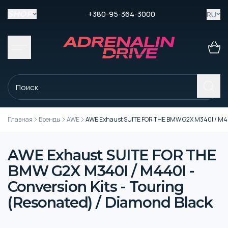
+380-95-364-3000
RU
SHOP
Главная
Бренды
AWE
AWE Exhaust SUITE FOR THE BMW G2X M340I / M440I
AWE Exhaust SUITE FOR THE
BMW G2X M340I / M440I -
Conversion Kits - Touring
(Resonated) / Diamond Black