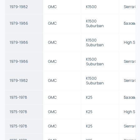
1979-1982
GMC
K1500
Sierra G
K1500
1979-1986
GMC
Базовый
Suburban
K1500
1979-1986
GMC
High Sier
Suburban
K1500
1979-1986
GMC
Sierra Cl
Suburban
K1500
1979-1982
GMC
Sierra G
Suburban
1975-1978
GMC
K25
Базовый
1975-1978
GMC
K25
High Sier
1975-1978
GMC
K25
Sierra Cl