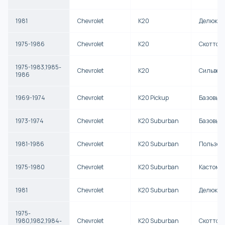
1981
Chevrolet
K20
Делюкс
1975-1986
Chevrolet
K20
Скоттсд
1975-1983,1985-
Chevrolet
K20
Сильвер
1986
1969-1974
Chevrolet
K20 Pickup
Базовый
1973-1974
Chevrolet
K20 Suburban
Базовый
1981-1986
Chevrolet
K20 Suburban
Пользов
1975-1980
Chevrolet
K20 Suburban
Кастом 
1981
Chevrolet
K20 Suburban
Делюкс
1975-
1980,1982,1984-
Chevrolet
K20 Suburban
Скоттсд