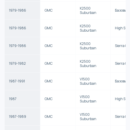
K2500
1979-1986
GMC
Базовый
Suburban
K2500
1979-1986
GMC
High Sier
Suburban
K2500
1979-1986
GMC
Sierra Cl
Suburban
K2500
1979-1982
GMC
Sierra G
Suburban
V1500
1987-1991
GMC
Базовый
Suburban
V1500
1987
GMC
High Sier
Suburban
V1500
1987-1989
GMC
Sierra Cl
Suburban