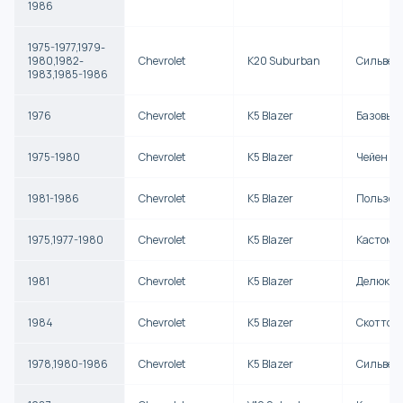
1986
1975-1977,1979-
1980,1982-
Chevrolet
K20 Suburban
Сильвер
1983,1985-1986
1976
Chevrolet
K5 Blazer
Базовый
1975-1980
Chevrolet
K5 Blazer
Чейен
1981-1986
Chevrolet
K5 Blazer
Пользов
1975,1977-1980
Chevrolet
K5 Blazer
Кастом 
1981
Chevrolet
K5 Blazer
Делюкс
1984
Chevrolet
K5 Blazer
Скоттсд
1978,1980-1986
Chevrolet
K5 Blazer
Сильвер