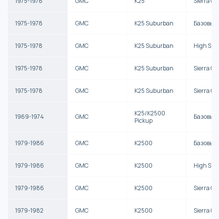
1975-1978
GMC
K25
Sierra G
1975-1978
GMC
K25 Suburban
Базовый
1975-1978
GMC
K25 Suburban
High Sier
1975-1978
GMC
K25 Suburban
Sierra Cl
1975-1978
GMC
K25 Suburban
Sierra G
K25/K2500
1969-1974
GMC
Базовый
Pickup
1979-1986
GMC
K2500
Базовый
1979-1986
GMC
K2500
High Sier
1979-1986
GMC
K2500
Sierra Cl
1979-1982
GMC
K2500
Sierra G