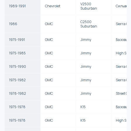
V2500
1989-1991
Chevrolet
Сильвер
Suburban
C2500
1986
GMC
Sierra Cl
Suburban
1975-1991
GMC
Jimmy
Базовый
1975-1985
GMC
Jimmy
High Sier
1975-1990
GMC
Jimmy
Sierra Cl
1975-1982
GMC
Jimmy
Sierra G
1978-1982
GMC
Jimmy
Street Co
1975-1978
GMC
K15
Базовый
1975-1978
GMC
K15
High Sier