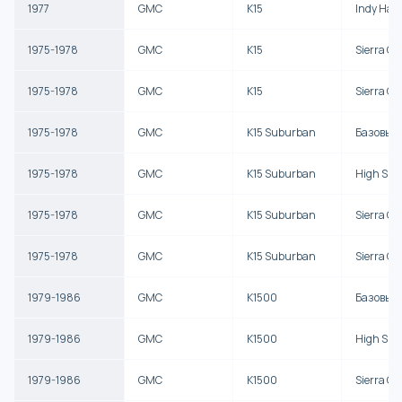
1977
GMC
K15
Indy Hau
1975-1978
GMC
K15
Sierra Cl
1975-1978
GMC
K15
Sierra G
1975-1978
GMC
K15 Suburban
Базовый
1975-1978
GMC
K15 Suburban
High Sier
1975-1978
GMC
K15 Suburban
Sierra Cl
1975-1978
GMC
K15 Suburban
Sierra G
1979-1986
GMC
K1500
Базовый
1979-1986
GMC
K1500
High Sier
1979-1986
GMC
K1500
Sierra Cl