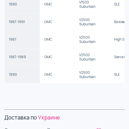
V1500
1990
GMC
SLE
Suburban
V2500
1987-1991
GMC
Базовый
Suburban
V2500
1987
GMC
High Sier
Suburban
V2500
1987-1989
GMC
Sierra Cl
Suburban
V2500
1990
GMC
SLE
Suburban
Доставка по
Украине