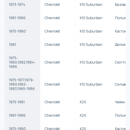
1973-1974
Chevrolet
K10 Suburban
Базовый
1981-1986
Chevrolet
K10 Suburban
Пользов
1975-1980
Chevrolet
K10 Suburban
Кастом 
1981
Chevrolet
K10 Suburban
Делюкс
1975-
1980,1982,1984-
Chevrolet
K10 Suburban
Скоттсд
1986
1975-1977,1979-
1980,1982-
Chevrolet
K10 Suburban
Сильвер
1983,1985-1986
1975-1981
Chevrolet
K20
Чейен
1981-1986
Chevrolet
K20
Пользов
1975-1980
Chevrolet
K20
Кастом 