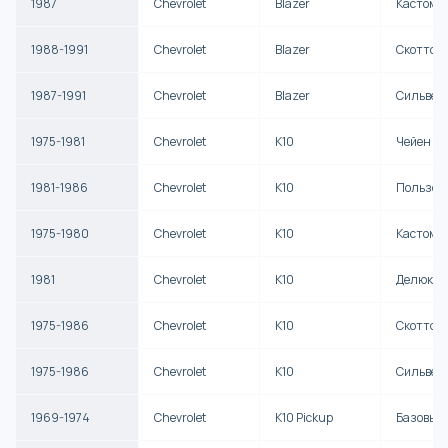
1987
Chevrolet
Blazer
Кастом 
1988-1991
Chevrolet
Blazer
Скоттсд
1987-1991
Chevrolet
Blazer
Сильвер
1975-1981
Chevrolet
K10
Чейен
1981-1986
Chevrolet
K10
Пользов
1975-1980
Chevrolet
K10
Кастом 
1981
Chevrolet
K10
Делюкс
1975-1986
Chevrolet
K10
Скоттсд
1975-1986
Chevrolet
K10
Сильвер
1969-1974
Chevrolet
K10 Pickup
Базовый