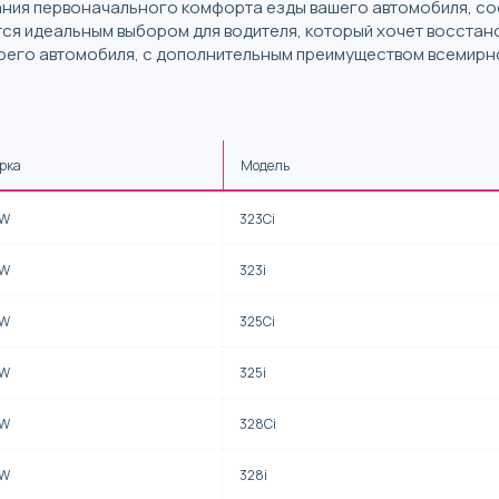
ния первоначального комфорта езды вашего автомобиля, со
тся идеальным выбором для водителя, который хочет восста
оего автомобиля, с дополнительным преимуществом всемирно и
рка
Модель
W
323Ci
W
323i
W
325Ci
W
325i
W
328Ci
W
328i