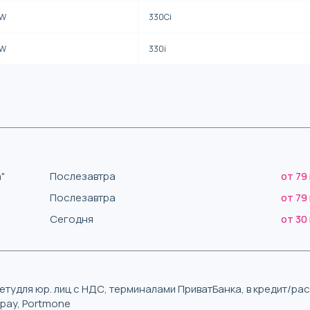
W
330Ci
W
330i
"
Послезавтра
от 79
Послезавтра
от 79
Сегодня
от 30
тудля юр. лиц с НДС, терминалами ПриватБанка, в кредит/р
iqpay, Portmone