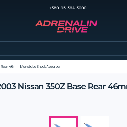
+380-95-364-3000
se Rear 46mm Monotube Shock Absorber
8 2003 Nissan 350Z Base Rear 4