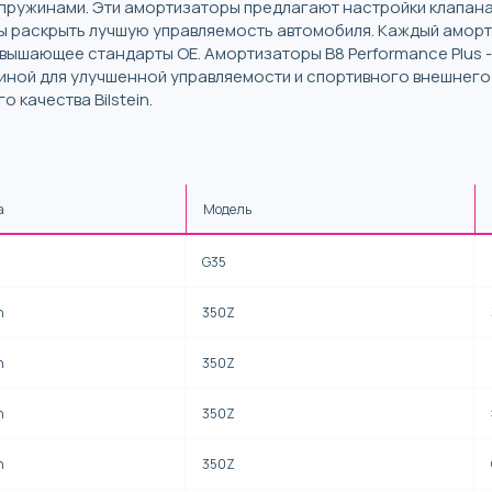
пружинами. Эти амортизаторы предлагают настройки клапана
ы раскрыть лучшую управляемость автомобиля. Каждый аморт
евышающее стандарты OE. Амортизаторы B8 Performance Plus 
ной для улучшенной управляемости и спортивного внешнего
 качества Bilstein.
а
Модель
i
G35
n
350Z
n
350Z
n
350Z
n
350Z