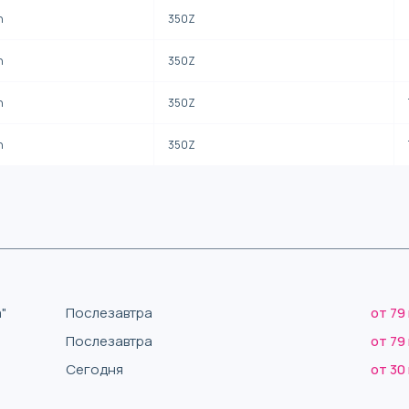
n
350Z
n
350Z
n
350Z
n
350Z
"
Послезавтра
от 79
Послезавтра
от 79
Сегодня
от 30