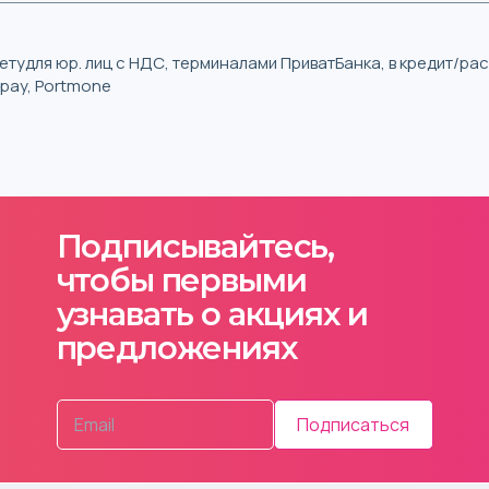
тудля юр. лиц с НДС, терминалами ПриватБанка, в кредит/р
iqpay, Portmone
Подписывайтесь,
чтобы первыми
узнавать о акциях и
предложениях
Подписаться