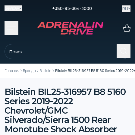
+380-95-364-3000
RU
SHOP
Главная
Бренды
Bilstein
Bilstein BIL25-316957 B8 5160 Series 2019-2022
Bilstein BIL25-316957 B8 5160
Series 2019-2022
Chevrolet/GMC
Silverado/Sierra 1500 Rear
Monotube Shock Absorber