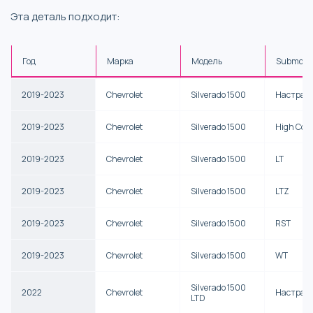
Эта деталь подходит:
Год
Марка
Модель
Submode
2019-2023
Chevrolet
Silverado 1500
Настраи
2019-2023
Chevrolet
Silverado 1500
High Cou
2019-2023
Chevrolet
Silverado 1500
LT
2019-2023
Chevrolet
Silverado 1500
LTZ
2019-2023
Chevrolet
Silverado 1500
RST
2019-2023
Chevrolet
Silverado 1500
WT
Silverado 1500
2022
Chevrolet
Настраи
LTD