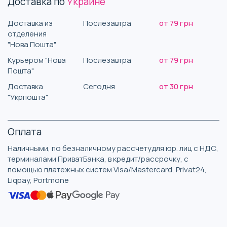
Доставка по
Украине
Доставка из
Послезавтра
от 79 грн
отделения
"Нова Пошта"
Курьером "Нова
Послезавтра
от 79 грн
Пошта"
Доставка
Сегодня
от 30 грн
"Укрпошта"
Оплата
Наличными, по безналичному рассчетудля юр. лиц с НДС,
терминалами ПриватБанка, в кредит/рассрочку, с
помощью платежных систем Visa/Mastercard, Privat24,
Liqpay, Portmone