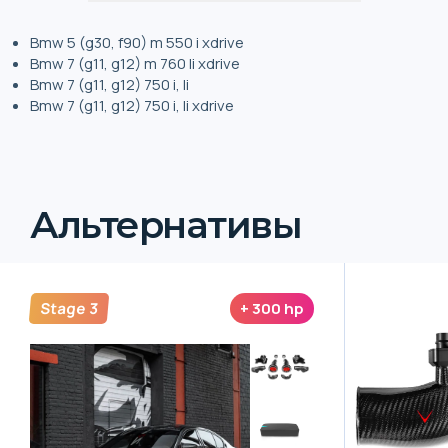
Bmw 5 (g30, f90) m 550 i xdrive
Bmw 7 (g11, g12) m 760 li xdrive
Bmw 7 (g11, g12) 750 i, li
Bmw 7 (g11, g12) 750 i, li xdrive
Альтернативы
Stage 3
+
300
hp