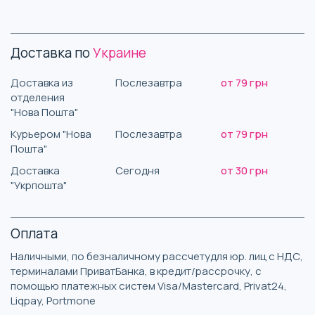
Доставка по
Украине
Доставка из
Послезавтра
от 79 грн
отделения
"Нова Пошта"
Курьером "Нова
Послезавтра
от 79 грн
Пошта"
Доставка
Сегодня
от 30 грн
"Укрпошта"
Оплата
Наличными, по безналичному рассчетудля юр. лиц с НДС,
терминалами ПриватБанка, в кредит/рассрочку, с
помощью платежных систем Visa/Mastercard, Privat24,
Liqpay, Portmone