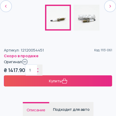
Артикул
:
12120054451
Код
:
1113-061
Скоро в продаже
Оригинал
₴
1417.90
Купить
Подходит для авто
Описание