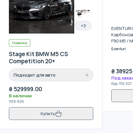
+
3
EVENTURI
Карбонов
F90 M5 / 
Новинка
Eventuri
Stage Kit BMW M5 CS
Competition 20+
₴
38925
Подходит для авто
Под зака
Код
:
1112-527
₴
529999.00
В наличии
1129-626
Купить