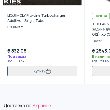
LIQUI MOLY Pro-Line Turbocharger
Новинка
Additive - Single Tube
TEXTAR 2
LIQUI MOLY
задние для
G12), X5 (
Textar
₴
832.05
₴
2543.
Под заказ
В наличи
Код
:
1111-434
Код
:
1129-65
Купить
Доставка по
Украине