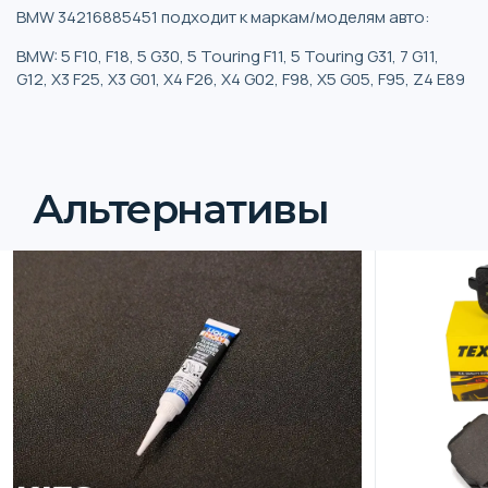
BMW 34216885451 подходит к маркам/моделям авто:
BMW: 5 F10, F18, 5 G30, 5 Touring F11, 5 Touring G31, 7 G11,
G12, X3 F25, X3 G01, X4 F26, X4 G02, F98, X5 G05, F95, Z4 E89
Альтернативы