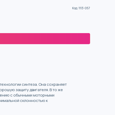
Код
:
1113-057
технологии синтеза. Она сохраняет
орошую защиту двигателя. В то же
внению с обычными моторными
инимальной склонностью к