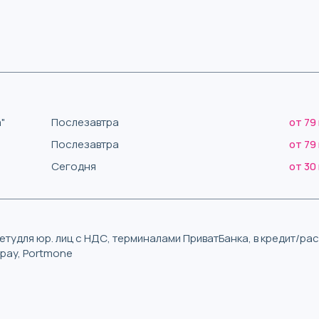
"
Послезавтра
от 79
Послезавтра
от 79
Сегодня
от 30
тудля юр. лиц с НДС, терминалами ПриватБанка, в кредит/р
iqpay, Portmone