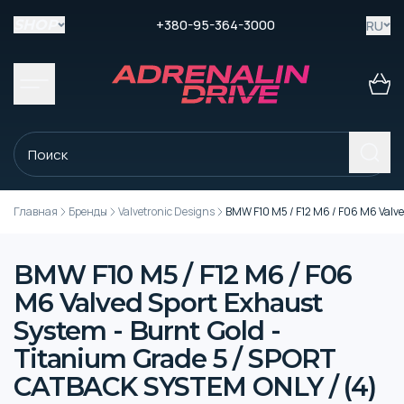
+380-95-364-3000
RU
SHOP
Главная
Бренды
Valvetronic Designs
BMW F10 M5 / F12 M6 / F06 M6 Valve
BMW F10 M5 / F12 M6 / F06
M6 Valved Sport Exhaust
System - Burnt Gold -
Titanium Grade 5 / SPORT
CATBACK SYSTEM ONLY / (4)