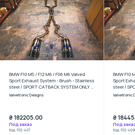
BMW F10 M5 / F12 M6 / F06 M6 Valved
BMW F10 M5
Sport Exhaust System - Brush - Stainless
Sport Exha
steel / SPORT CATBACK SYSTEM ONLY /
steel / S
(4) Burnt
(4) Carbon
Valvetronic Designs
Valvetronic 
₴
182205.00
₴
18445
Под заказ
Под зака
Код
:
1112-407
Код
:
1112-409