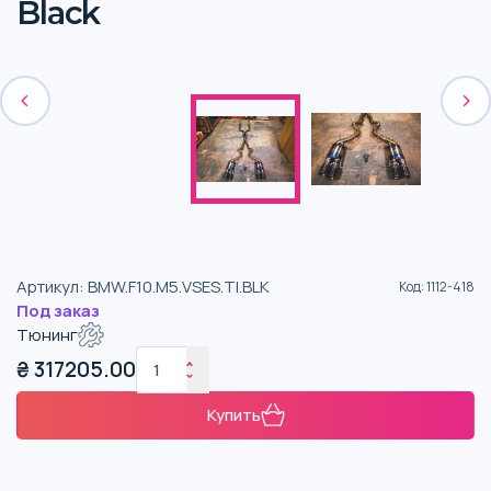
Black
Артикул
:
BMW.F10.M5.VSES.TI.BLK
Код
:
1112-418
Под заказ
Тюнинг
₴
317205.00
Купить