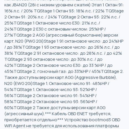
как JB4N20 (28i с низким уровнем сжатия) Этап 1 Октан 91:
16% л.с. / 20% TQStage 1 Октан 93: 18% л.с. / 22% TQStage
2 Октан 91: 20% л.с. / 24% TQStage 2 Октан 93: 22% л.с. /
25%TQStage 1 Октановое число E30: 21% л.с. /
24%TQStage 2 E30 с октановым числом: 25%HP /
27%TQStage 2 AGG (агрессивный бормотание) версии
карт. N20 (PWG 20i)Stage 1 91 октановое число: до 24%HP
/ до 38%TQStage 1 93 октановое число: до 26% л.с. / до
38% TQStage 2 91 октановое число: до 28% л.с. / до 42%
TQStage 2 93 октановое число: до 30% л.с. / до
42%TQStage 2 Октановое число E30: до 33 %HP / до
45%TQStage 2, гоночный газ: до 33%HP / 45%TQStage 2.
Также доступны версии карт AGG (Aggressive Burbble).
N20 (EWG 20i)Stage 1. Октановое число 91: 48%HP /
54%TQStage 1. Октановое число 93: 52%HP /
56%TQStage 2 Октановое число 91: 54%HP /
58%TQStage 2 Октановое число 93: 56%HP /
60%TQStage 2 Также доступны версии карт AGG
(агрессивный шум).*** Кабель OBD ENET требуется,
приобретается отдельно*** Устройство bootmod3 OBD
WiFi Agent не требуется для использования платформы