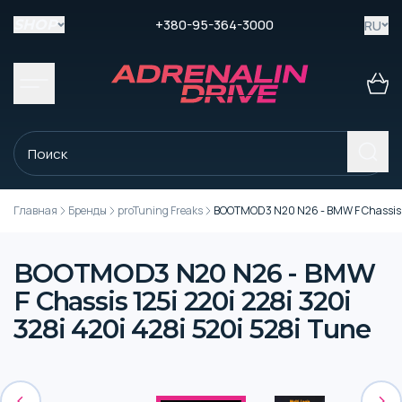
+380-95-364-3000
RU
SHOP
Главная
Бренды
proTuning Freaks
BOOTMOD3 N20 N26 - BMW F Chassis 12
BOOTMOD3 N20 N26 - BMW
F Chassis 125i 220i 228i 320i
328i 420i 428i 520i 528i Tune