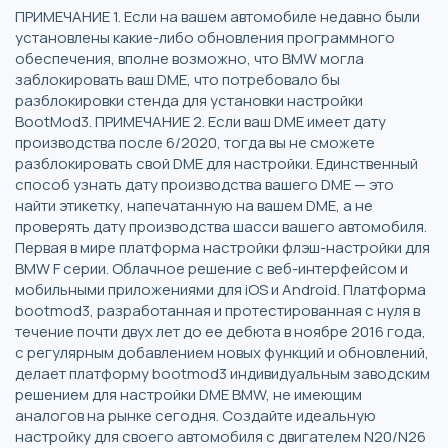
ПРИМЕЧАНИЕ 1. Если на вашем автомобиле недавно были
установлены какие-либо обновления программного
обеспечения, вполне возможно, что BMW могла
заблокировать ваш DME, что потребовало бы
разблокировки стенда для установки настройки
BootMod3. ПРИМЕЧАНИЕ 2. Если ваш DME имеет дату
производства после 6/2020, тогда вы не сможете
разблокировать свой DME для настройки. Единственный
способ узнать дату производства вашего DME — это
найти этикетку, напечатанную на вашем DME, а не
проверять дату производства шасси вашего автомобиля.
Первая в мире платформа настройки флэш-настройки для
BMW F серии. Облачное решение с веб-интерфейсом и
мобильными приложениями для iOS и Android. Платформа
bootmod3, разработанная и протестированная с нуля в
течение почти двух лет до ее дебюта в ноябре 2016 года,
с регулярным добавлением новых функций и обновлений,
делает платформу bootmod3 индивидуальным заводским
решением для настройки DME BMW, не имеющим
аналогов на рынке сегодня. Создайте идеальную
настройку для своего автомобиля с двигателем N20/N26