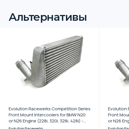
Альтернативы
Evolution Racewerks Competition Series
Evolution
Front Mount Intercoolers for BMW N20
Front Mou
or N26 Engine (228i, 320i, 328i, 428i) -
or N26 Engi
Brushed / Standard Kit
Type III An
Evolution Racewerks
Evolution R