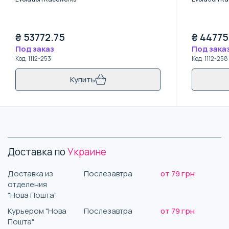
₴
53772.75
₴
44775
Под заказ
Под зака
Код
:
1112-253
Код
:
1112-258
Купить
Доставка по
Украине
Доставка из
Послезавтра
от 79 грн
отделения
"Нова Пошта"
Курьером "Нова
Послезавтра
от 79 грн
Пошта"