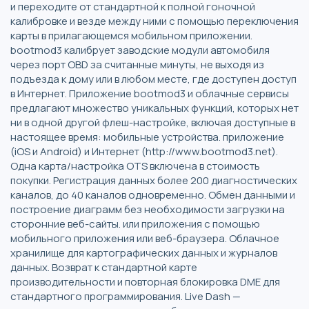
и переходите от стандартной к полной гоночной
калибровке и везде между ними с помощью переключения
карты в прилагающемся мобильном приложении.
bootmod3 калибрует заводские модули автомобиля
через порт OBD за считанные минуты, не выходя из
подъезда к дому или в любом месте, где доступен доступ
в Интернет. Приложение bootmod3 и облачные сервисы
предлагают множество уникальных функций, которых нет
ни в одной другой флеш-настройке, включая доступные в
настоящее время: мобильные устройства. приложение
(iOS и Android) и Интернет (http://www.bootmod3.net).
Одна карта/настройка OTS включена в стоимость
покупки. Регистрация данных более 200 диагностических
каналов, до 40 каналов одновременно. Обмен данными и
построение диаграмм без необходимости загрузки на
сторонние веб-сайты. или приложения с помощью
мобильного приложения или веб-браузера. Облачное
хранилище для картографических данных и журналов
данных. Возврат к стандартной карте
производительности и повторная блокировка DME для
стандартного программирования. Live Dash —