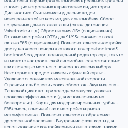
мониторинг параметров автомобиля в реальном времени
с помощью встроенных в приложение индикаторов.
Диагностика. Считывание и удаление кодов
неисправностей во всех модулях автомобиля. Сброс
полученных данных. адаптации (октан, детонация,
Valvetronic и т. д.) Сброс питания ЭБУ (опционально).
Готовые настройки (OTS) для 91/93/гоночного газа/
октана E85 (опционально). Пользовательская настройка
доступна через тюнеры в каталоге тюнеров bootmod3.
bootmod3 содержит полноценный редактор карт, так что
вы можете настроить свой автомобиль самостоятельно
или с помощью местного тюнера по вашему выбору.
Некоторые из предоставляемых функций карты: -
Удаление ограничителя максимальной скорости -
Ограничитель более высоких оборотов - Звук выхлопа -
Тепловой цикл и кот при холодном запуске удалена
проверка эффективности (для использования на
бездорожье) - Карты для модернизированных турбин -
E85/смесь, гоночный газ и настройка впрыска
метамфетамина - Пользовательское отображение
дроссельной заслонки - Внутренние флэш-карты для
использования с контрейлерными двигателями, такими