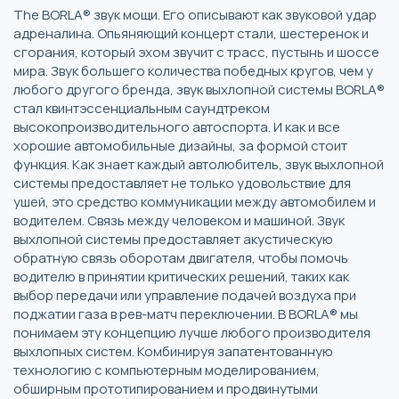
The BORLA® звук мощи. Его описывают как звуковой удар
адреналина. Опьяняющий концерт стали, шестеренок и
сгорания, который эхом звучит с трасс, пустынь и шоссе
мира. Звук большего количества победных кругов, чем у
любого другого бренда, звук выхлопной системы BORLA®
стал квинтэссенциальным саундтреком
высокопроизводительного автоспорта. И как и все
хорошие автомобильные дизайны, за формой стоит
функция. Как знает каждый автолюбитель, звук выхлопной
системы предоставляет не только удовольствие для
ушей, это средство коммуникации между автомобилем и
водителем. Связь между человеком и машиной. Звук
выхлопной системы предоставляет акустическую
обратную связь оборотам двигателя, чтобы помочь
водителю в принятии критических решений, таких как
выбор передачи или управление подачей воздуха при
поджатии газа в рев-матч переключении. В BORLA® мы
понимаем эту концепцию лучше любого производителя
выхлопных систем. Комбинируя запатентованную
технологию с компьютерным моделированием,
обширным прототипированием и продвинутыми