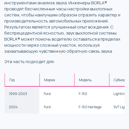
инструментами анализа звука. Инженеры BORLA®
проводят бесчисленные часы настройки выхлопных
систем, чтобы наилучшим образом отразить характер и
производительность автомобильных приложений.
Результатом является улучшенный опыт вождения. С
беспрецедентной ясностью, звук выхлопной системы
BORLA® может помочь водителю оставаться в пределах
мощности через сложный участок, используя
захватывающую чувственную обратную связь звука.
Эта часть подходит для:
Год
Марка
Модель
Субмоде
1999-2003
Ford
F-150
Lightning
2004
Ford
F-150 Heritage
SVT Light