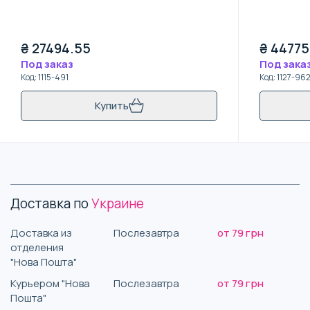
₴
27494.55
₴
44775
Под заказ
Под зака
Код
:
1115-491
Код
:
1127-96
Купить
Доставка по
Украине
Доставка из
Послезавтра
от 79 грн
отделения
"Нова Пошта"
Курьером "Нова
Послезавтра
от 79 грн
Пошта"