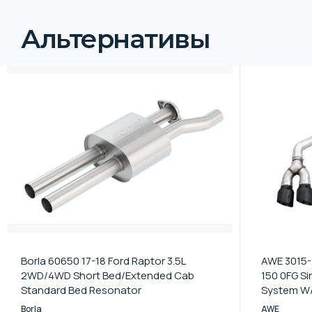
Альтернативы
Borla 60650 17-18 Ford Raptor 3.5L
AWE 3015-
2WD/4WD Short Bed/Extended Cab
150 0FG Si
Standard Bed Resonator
System W/
Borla
AWE