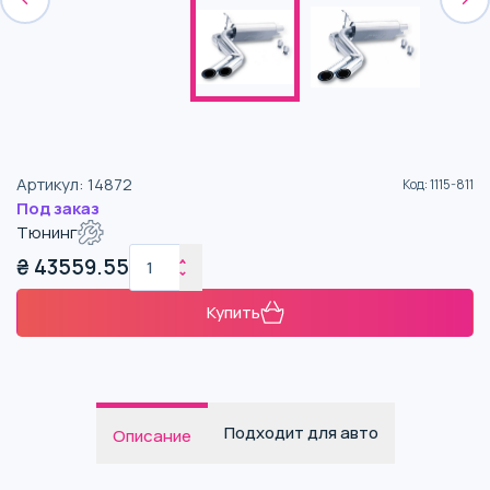
Артикул
:
14872
Код
:
1115-811
Под заказ
Тюнинг
₴
43559.55
Купить
Подходит для авто
Описание