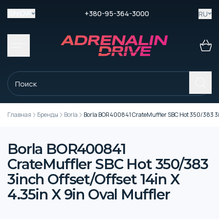
+380-95-364-3000
RU
SHOP
Главная
Бренды
Borla
Borla BOR400841 CrateMuffler SBC Hot 350/383 3inc
Borla BOR400841
CrateMuffler SBC Hot 350/383
3inch Offset/Offset 14in X
4.35in X 9in Oval Muffler