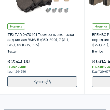
Новинка
Новинка
TEXTAR 2470401 Тормозные колодки
BREMBO P 
задние для BMW 5 (G30, F90), 7 (G11,
передние 
G12), X5 (G05, F95)
(G30,G31), 
17-
Textar
Brembo
₴
2543.00
₴
6314.
В наличии
В наличи
Код
:
1129-656
Код
:
1129-677
Купить