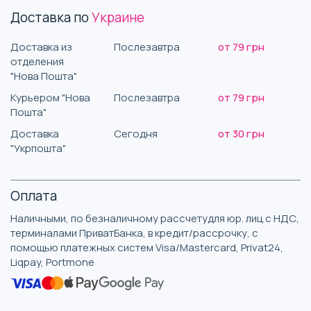
Доставка по
Украине
Доставка из
Послезавтра
от 79 грн
отделения
"Нова Пошта"
Курьером "Нова
Послезавтра
от 79 грн
Пошта"
Доставка
Сегодня
от 30 грн
"Укрпошта"
Оплата
Наличными, по безналичному рассчетудля юр. лиц с НДС,
терминалами ПриватБанка, в кредит/рассрочку, с
помощью платежных систем Visa/Mastercard, Privat24,
Liqpay, Portmone